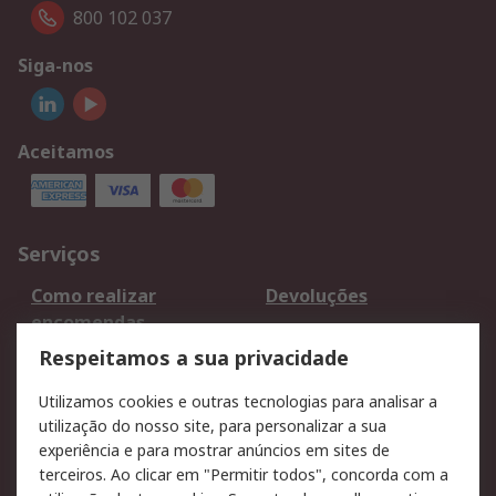
800 102 037
Siga-nos
Aceitamos
Serviços
Como realizar
Devoluções
encomendas
Formas de entrega
Qualidade e ambiente
Respeitamos a sua privacidade
RS para particulares
Suporte técnico
Utilizamos cookies e outras tecnologias para analisar a
Pagamento e
utilização do nosso site, para personalizar a sua
faturação
experiência e para mostrar anúncios em sites de
terceiros. Ao clicar em "Permitir todos", concorda com a