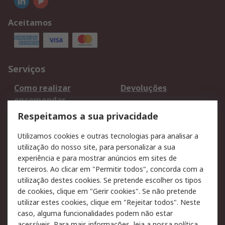
Aceitamos
Serviços
Como realizar
Devoluções
encomendas
Formas de entrega
Qualidade e ambiente
Respeitamos a sua privacidade
RS para particulares
Suporte técnico
Utilizamos cookies e outras tecnologias para analisar a
Pagamento e
utilização do nosso site, para personalizar a sua
faturação
experiência e para mostrar anúncios em sites de
terceiros. Ao clicar em "Permitir todos", concorda com a
Legal
utilização destes cookies. Se pretende escolher os tipos
de cookies, clique em "Gerir cookies". Se não pretende
Aviso legal
Política de cookies
utilizar estes cookies, clique em "Rejeitar todos". Neste
Política de privacidade
Segurança de emails
caso, alguma funcionalidades podem não estar
- Atualizada
acessíveis. Para mais informações, leia a nossa
política