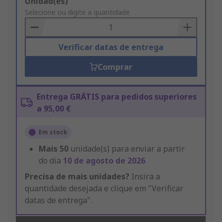
Add
Unidad(es)
to
Selecione ou digite a quantidade
Basket
Verificar datas de entrega
Comprar
Entrega GRÁTIS para pedidos superiores
a 95,00 €
Em stock
Mais
50
unidade(s) para enviar a partir
do dia
10 de agosto de 2026
Precisa de mais unidades?
Insira a
quantidade desejada e clique em "Verificar
datas de entrega".