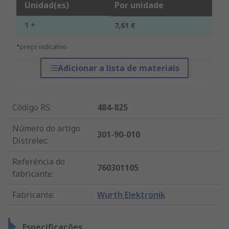
Unidad(es)
Por unidade
1 +
7,61 €
*preço indicativo
Adicionar a lista de materiais
Código RS
:
484-825
Número do artigo
301-90-010
Distrelec
:
Referência do
760301105
fabricante
:
Fabricante
:
Wurth Elektronik
Especificações