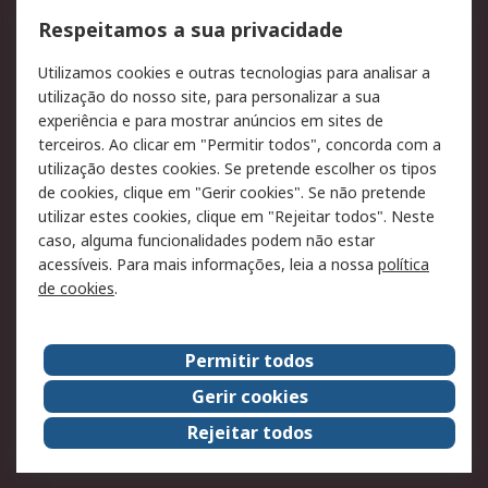
Formas de entrega
Qualidade e ambiente
Respeitamos a sua privacidade
RS para particulares
Suporte técnico
Utilizamos cookies e outras tecnologias para analisar a
Pagamento e
utilização do nosso site, para personalizar a sua
faturação
experiência e para mostrar anúncios em sites de
terceiros. Ao clicar em "Permitir todos", concorda com a
Legal
utilização destes cookies. Se pretende escolher os tipos
de cookies, clique em "Gerir cookies". Se não pretende
Aviso legal
Política de cookies
utilizar estes cookies, clique em "Rejeitar todos". Neste
Política de privacidade
Segurança de emails
caso, alguma funcionalidades podem não estar
- Atualizada
acessíveis. Para mais informações, leia a nossa
política
de cookies
.
Condições de venda
Sobre a RS
Permitir todos
A RS no mundo
RS Group
Gerir cookies
Sobre a RS
Trabalhar na RS
Rejeitar todos
ESG