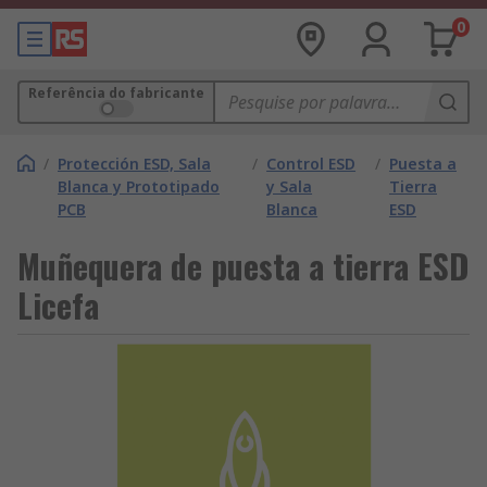
0
Referência do fabricante
/
Protección ESD, Sala
/
Control ESD
/
Puesta a
Blanca y Prototipado
y Sala
Tierra
PCB
Blanca
ESD
Muñequera de puesta a tierra ESD
Licefa