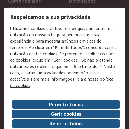
Como realizar
Devoluções
encomendas
Formas de entrega
Qualidade e ambiente
Respeitamos a sua privacidade
RS para particulares
Suporte técnico
Utilizamos cookies e outras tecnologias para analisar a
Pagamento e
utilização do nosso site, para personalizar a sua
faturação
experiência e para mostrar anúncios em sites de
terceiros. Ao clicar em "Permitir todos", concorda com a
Legal
utilização destes cookies. Se pretende escolher os tipos
de cookies, clique em "Gerir cookies". Se não pretende
Aviso legal
Política de cookies
utilizar estes cookies, clique em "Rejeitar todos". Neste
Política de privacidade
Segurança de emails
caso, alguma funcionalidades podem não estar
- Atualizada
acessíveis. Para mais informações, leia a nossa
política
de cookies
.
Condições de venda
Sobre a RS
Permitir todos
A RS no mundo
RS Group
Gerir cookies
Sobre a RS
Trabalhar na RS
Rejeitar todos
ESG