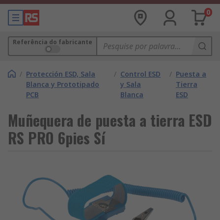
0
Referência do fabricante
/
Protección ESD, Sala
/
Control ESD
/
Puesta a
Blanca y Prototipado
y Sala
Tierra
PCB
Blanca
ESD
Muñequera de puesta a tierra ESD
RS PRO 6pies Sí