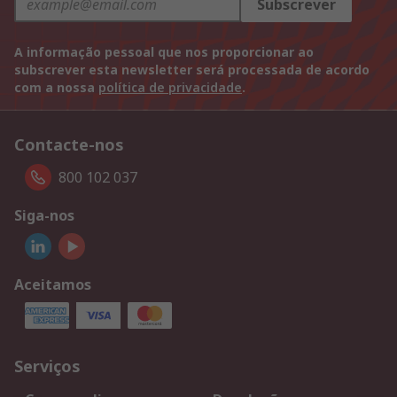
Subscrever
A informação pessoal que nos proporcionar ao
subscrever esta newsletter será processada de acordo
com a nossa
política de privacidade
.
Contacte-nos
800 102 037
Siga-nos
Aceitamos
Serviços