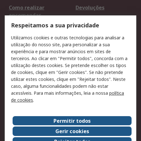
Como realizar
Devoluções
encomendas
Formas de entrega
Qualidade e ambiente
Respeitamos a sua privacidade
RS para particulares
Suporte técnico
Utilizamos cookies e outras tecnologias para analisar a
Pagamento e
utilização do nosso site, para personalizar a sua
faturação
experiência e para mostrar anúncios em sites de
terceiros. Ao clicar em "Permitir todos", concorda com a
Legal
utilização destes cookies. Se pretende escolher os tipos
de cookies, clique em "Gerir cookies". Se não pretende
Aviso legal
Política de cookies
utilizar estes cookies, clique em "Rejeitar todos". Neste
Política de privacidade
Segurança de emails
caso, alguma funcionalidades podem não estar
- Atualizada
acessíveis. Para mais informações, leia a nossa
política
de cookies
.
Condições de venda
Sobre a RS
Permitir todos
A RS no mundo
RS Group
Gerir cookies
Sobre a RS
Trabalhar na RS