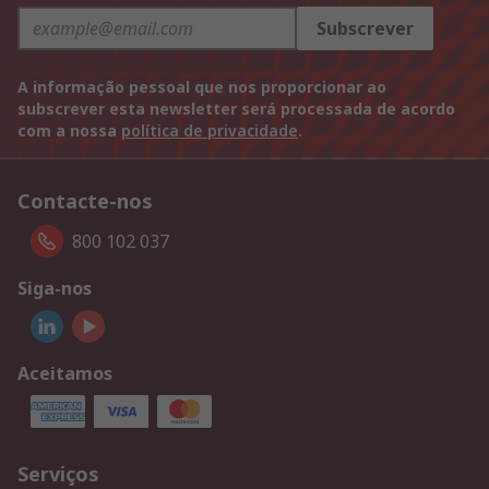
Subscrever
A informação pessoal que nos proporcionar ao
subscrever esta newsletter será processada de acordo
com a nossa
política de privacidade
.
Contacte-nos
800 102 037
Siga-nos
Aceitamos
Serviços