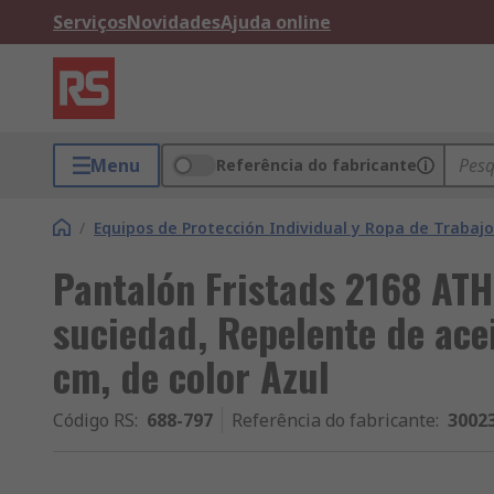
Serviços
Novidades
Ajuda online
Menu
Referência do fabricante
/
Equipos de Protección Individual y Ropa de Trabajo
Pantalón Fristads 2168 ATH
suciedad, Repelente de acei
cm, de color Azul
Código RS
:
688-797
Referência do fabricante
:
3002