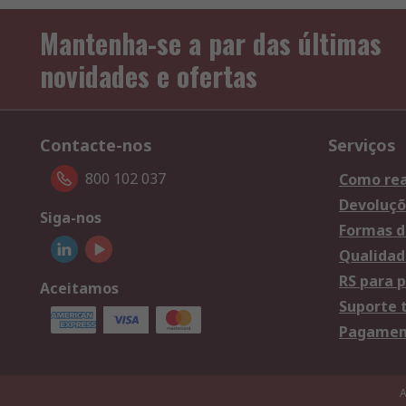
Mantenha-se a par das últimas
novidades e ofertas
Contacte-nos
Serviços
800 102 037
Como rea
Devoluçõ
Siga-nos
Formas d
Qualidad
RS para p
Aceitamos
Suporte 
Pagament
A