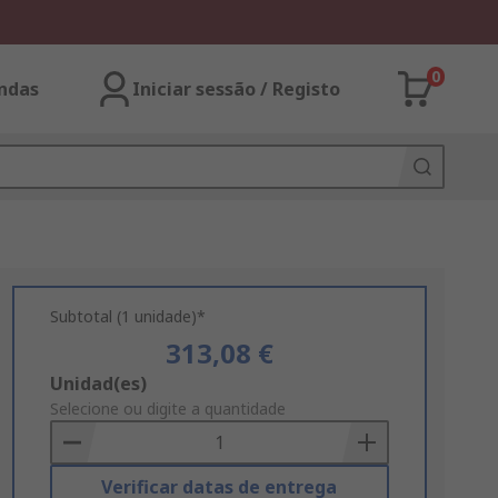
0
ndas
Iniciar sessão / Registo
Subtotal (1 unidade)*
313,08 €
Add
Unidad(es)
to
Selecione ou digite a quantidade
Basket
Verificar datas de entrega