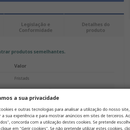
Legislação e
Detalhes do
Conformidade
produto
ntrar produtos semelhantes.
Valor
Fristads
Azul marino, Amarillo
amos a sua privacidade
Pantalón
cookies e outras tecnologias para analisar a utilização do nosso site,
Pantalón
r a sua experiência e para mostrar anúncios em sites de terceiros. Ao
odos", concorda com a utilização destes cookies. Se pretende escolh
108 cm
 clique em "Gerir cookies". Se não pretende utilizar estes cookies, cl