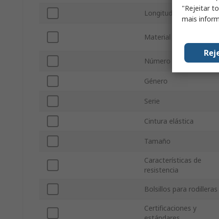
"Rejeitar t
Longitud de pata
mais inform
Material
Rej
Número de bolsillos
Género
Serie
Cintura elástica
Tamaño
Características de
resistencia
Bolsillos para rodilleras
Certificaciones y
estándares