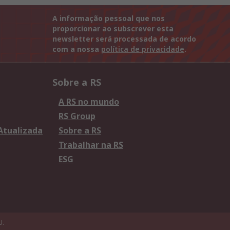
A informação pessoal que nos
proporcionar ao subscrever esta
newsletter será processada de acordo
com a nossa
política de privacidade
.
Sobre a RS
A RS no mundo
RS Group
 Atualizada
Sobre a RS
Trabalhar na RS
ESG
U.