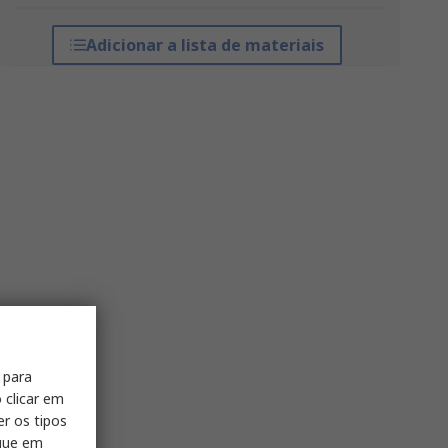
Adicionar a lista de materiais
 para
 clicar em
er os tipos
ique em