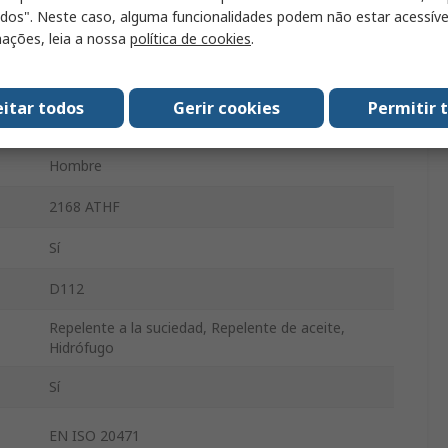
odos". Neste caso, alguma funcionalidades podem não estar acessíve
80cm
ações, leia a nossa
política de cookies
.
Antiestático, Algodón, Elastano, Modacrílico,
Poliamida
eitar todos
Gerir cookies
Permitir 
10
Hombre
2168 ATHF
Sí
D112
Repelente a la suciedad, Repelente de aceite,
Hidrófugo
Sí
EN ISO 20471