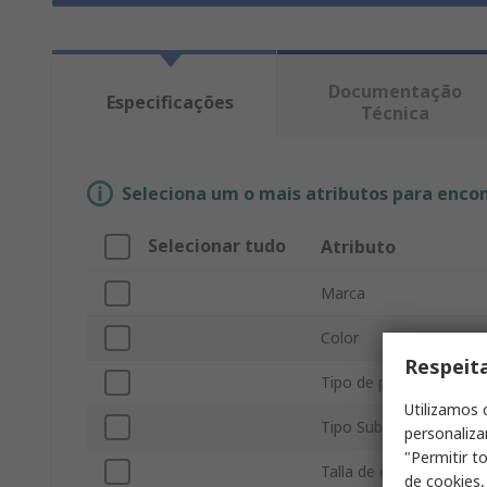
Documentação
Especificações
Técnica
Seleciona um o mais atributos para enco
Selecionar tudo
Atributo
Marca
Color
Respeit
Tipo de producto
Utilizamos 
Tipo Sub
personaliza
"Permitir t
Talla de cintura
de cookies,