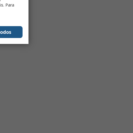
is. Para
todos