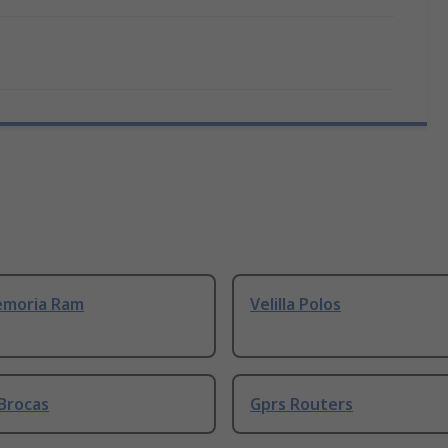
emoria Ram
Velilla Polos
Brocas
Gprs Routers