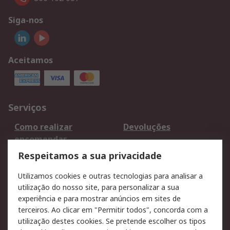
Siga-nos
Aceitamos
Serviços
Como realizar
Devoluções
encomendas
Formas de entrega
Qualidade e ambiente
Respeitamos a sua privacidade
RS para particulares
Suporte técnico
Utilizamos cookies e outras tecnologias para analisar a
Pagamento e
utilização do nosso site, para personalizar a sua
faturação
experiência e para mostrar anúncios em sites de
terceiros. Ao clicar em "Permitir todos", concorda com a
Legal
utilização destes cookies. Se pretende escolher os tipos