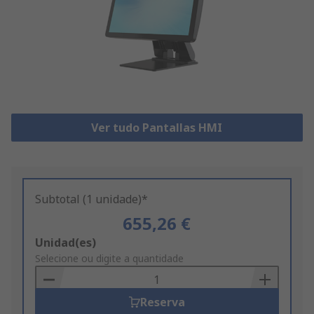
Ver tudo Pantallas HMI
Subtotal (1 unidade)*
655,26 €
Add
Unidad(es)
to
Selecione ou digite a quantidade
Basket
Reserva