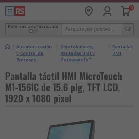
0
Referência do fabricante
/
Automatización
/
Controladores,
/
Pantallas
y Control de
Pantallas HMI y
HMI
Procesos
Gateways IoT
Pantalla táctil HMI MicroTouch
M1-156IC de 15.6 plg, TFT LCD,
1920 x 1080 pixel