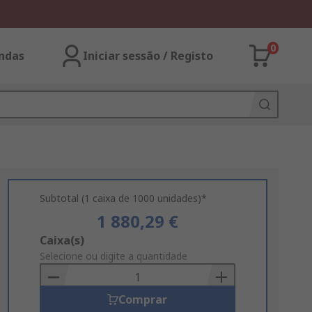
0
ndas
Iniciar sessão / Registo
Subtotal (1 caixa de 1000 unidades)*
1 880,29 €
Add
Caixa(s)
to
Selecione ou digite a quantidade
Basket
Comprar