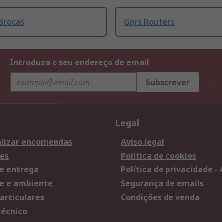
Brocas
Gprs Routers
Introduza o seu endereço de email
Subscrever
Legal
lizar encomendas
Aviso legal
es
Política de cookies
e entrega
Política de privacidade -
e e ambiente
Segurança de emails
articulares
Condições de venda
técnico