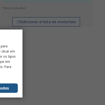
*preço indicativo
Adicionar a lista de materiais
 para
 clicar em
er os tipos
ique em
is. Para
todos