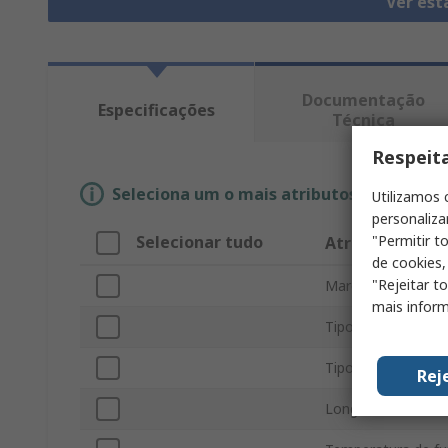
Ver est
Documentação
Especificações
Técnica
Respeit
Seleciona um o mais atributos para enco
Utilizamos 
personaliza
"Permitir t
Selecionar tudo
Atributo
de cookies,
"Rejeitar t
Marca
mais inform
Tipo de junta
Tipo de producto
Rej
Longitud