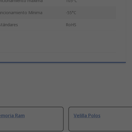
uncionamiento máxima
105°C
uncionamiento Mínima
-55°C
estándares
RoHS
emoria Ram
Velilla Polos