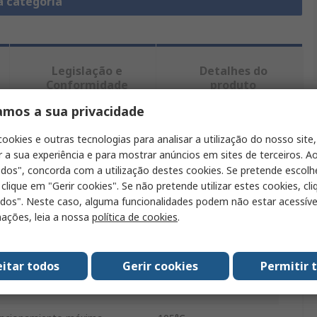
a categoria
Legislação e
Detalhes do
Conformidade
produto
amos a sua privacidade
ntrar produtos semelhantes.
cookies e outras tecnologias para analisar a utilização do nosso site,
r a sua experiência e para mostrar anúncios em sites de terceiros. Ao
odos", concorda com a utilização destes cookies. Se pretende escolh
Valor
 clique em "Gerir cookies". Se não pretende utilizar estes cookies, cl
odos". Neste caso, alguma funcionalidades podem não estar acessíve
TE Connectivity
ações, leia a nossa
política de cookies
.
Junta
Junta para conector
eitar todos
Gerir cookies
Permitir 
34.92mm