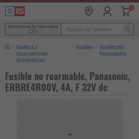
0
Referência do fabricante
/
Fusibles y
/
Fusibles
/
Fusibles No
Interruptores
Rearmables
Automáticos
Fusible no rearmable, Panasonic,
ERBRE4R00V, 4A, F 32V dc