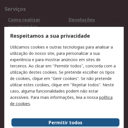
Serviços
Como realizar
Devoluções
encomendas
Formas de entrega
Qualidade e ambiente
Respeitamos a sua privacidade
RS para particulares
Suporte técnico
Utilizamos cookies e outras tecnologias para analisar a
Pagamento e
utilização do nosso site, para personalizar a sua
faturação
experiência e para mostrar anúncios em sites de
terceiros. Ao clicar em "Permitir todos", concorda com a
Legal
utilização destes cookies. Se pretende escolher os tipos
de cookies, clique em "Gerir cookies". Se não pretende
Aviso legal
Política de cookies
utilizar estes cookies, clique em "Rejeitar todos". Neste
Política de privacidade
Segurança de emails
caso, alguma funcionalidades podem não estar
- Atualizada
acessíveis. Para mais informações, leia a nossa
política
de cookies
.
Condições de venda
Sobre a RS
Permitir todos