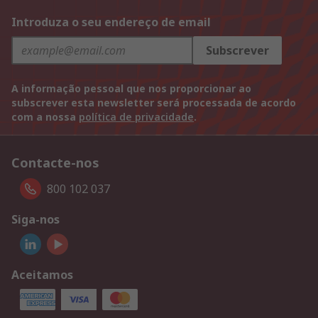
Introduza o seu endereço de email
Subscrever
A informação pessoal que nos proporcionar ao
subscrever esta newsletter será processada de acordo
com a nossa
política de privacidade
.
Contacte-nos
800 102 037
Siga-nos
Aceitamos