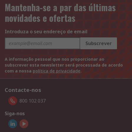
Mantenha-se a par das últimas
novidades e ofertas
Introduza o seu endereço de email
Subscrever
A informação pessoal que nos proporcionar ao
subscrever esta newsletter será processada de acordo
com a nossa
política de privacidade
.
Contacte-nos
800 102 037
Siga-nos