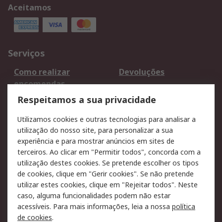
Aceitamos
Serviços
Como realizar
Devoluções
encomendas
Formas de entrega
Qualidade e ambiente
Respeitamos a sua privacidade
RS para particulares
Suporte técnico
Utilizamos cookies e outras tecnologias para analisar a
Pagamento e
utilização do nosso site, para personalizar a sua
faturação
experiência e para mostrar anúncios em sites de
terceiros. Ao clicar em "Permitir todos", concorda com a
Legal
utilização destes cookies. Se pretende escolher os tipos
de cookies, clique em "Gerir cookies". Se não pretende
Aviso legal
Política de cookies
utilizar estes cookies, clique em "Rejeitar todos". Neste
Política de privacidade
Segurança de emails
caso, alguma funcionalidades podem não estar
- Atualizada
acessíveis. Para mais informações, leia a nossa
política
de cookies
.
Condições de venda