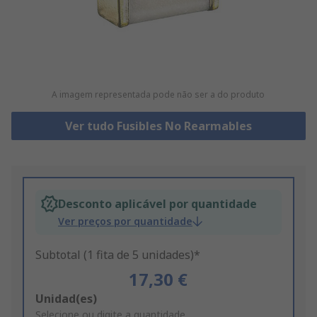
A imagem representada pode não ser a do produto
Ver tudo Fusibles No Rearmables
Desconto aplicável por quantidade
Ver preços por quantidade
Subtotal (1 fita de 5 unidades)*
17,30 €
Add
Unidad(es)
to
Selecione ou digite a quantidade