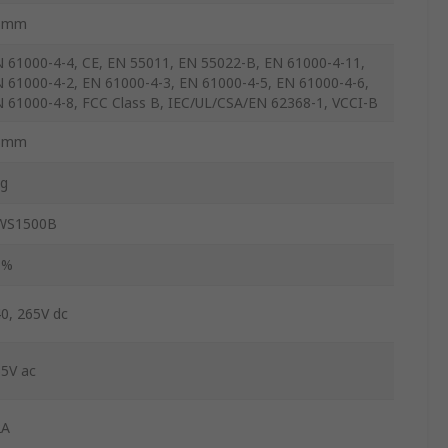
3mm
 61000-4-4, CE, EN 55011, EN 55022-B, EN 61000-4-11,
 61000-4-2, EN 61000-4-3, EN 61000-4-5, EN 61000-4-6,
 61000-4-8, FCC Class B, IEC/UL/CSA/EN 62368-1, VCCI-B
3mm
kg
WS1500B
8%
0, 265V dc
5V ac
2A