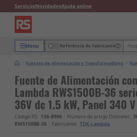
Serviços
Novidades
Ajuda online
Menu
Referência do fabricante
/
Fuentes de Alimentación y Transformadores
/
Fue
Fuente de Alimentación co
Lambda RWS1500B-36 serie
36V dc 1.5 kW, Panel 340 V
Código RS
:
136-8996
Número do artigo Distrelec
:
3
RWS1500B-36
Fabricante
:
TDK-Lambda