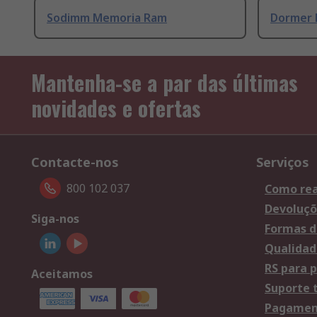
Sodimm Memoria Ram
Dormer 
Mantenha-se a par das últimas
novidades e ofertas
Contacte-nos
Serviços
800 102 037
Como rea
Devoluçõ
Siga-nos
Formas d
Qualidad
RS para p
Aceitamos
Suporte 
Pagament