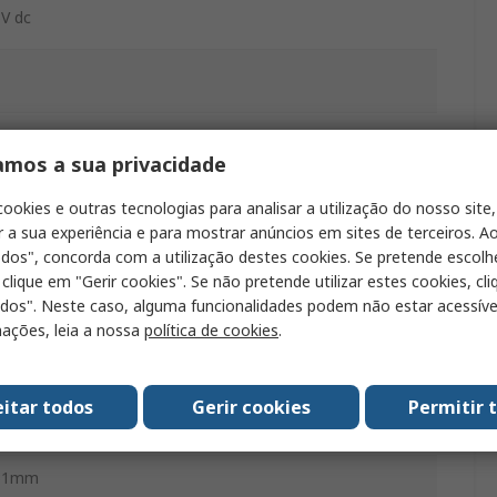
V dc
nel
amos a sua privacidade
.5kW
cookies e outras tecnologias para analisar a utilização do nosso site,
r a sua experiência e para mostrar anúncios em sites de terceiros. Ao
2A
odos", concorda com a utilização destes cookies. Se pretende escolh
 clique em "Gerir cookies". Se não pretende utilizar estes cookies, cl
odos". Neste caso, alguma funcionalidades podem não estar acessíve
0°C
ações, leia a nossa
política de cookies
.
eitar todos
Gerir cookies
Permitir 
0°C
61mm