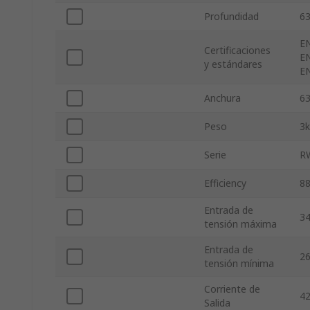
Profundidad
6
EN
Certificaciones
EN
y estándares
EN
Anchura
6
Peso
3
Serie
R
Efficiency
8
Entrada de
34
tensión máxima
Entrada de
26
tensión mínima
Corriente de
4
Salida