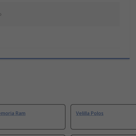
o
emoria Ram
Velilla Polos