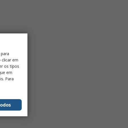
 para
 clicar em
er os tipos
ique em
is. Para
todos