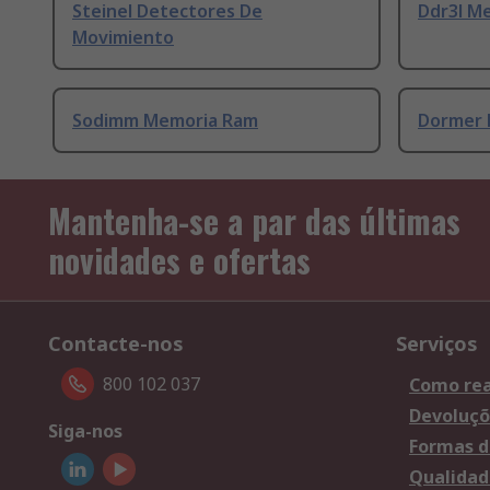
Steinel Detectores De
Ddr3l M
Movimiento
Sodimm Memoria Ram
Dormer 
Mantenha-se a par das últimas
novidades e ofertas
Contacte-nos
Serviços
800 102 037
Como rea
Devoluçõ
Siga-nos
Formas d
Qualidad