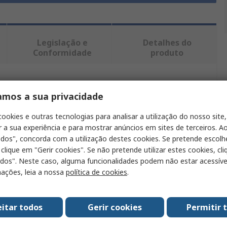
Legislação e
Detalhes do
Conformidade
produto
ntrar produtos semelhantes.
amos a sua privacidade
Valor
cookies e outras tecnologias para analisar a utilização do nosso site,
r a sua experiência e para mostrar anúncios em sites de terceiros. Ao
Fristads
odos", concorda com a utilização destes cookies. Se pretende escolh
 clique em "Gerir cookies". Se não pretende utilizar estes cookies, cl
Sudadera
odos". Neste caso, alguma funcionalidades podem não estar acessíve
ações, leia a nossa
política de cookies
.
Sudadera
Hombre
eitar todos
Gerir cookies
Permitir 
Negro