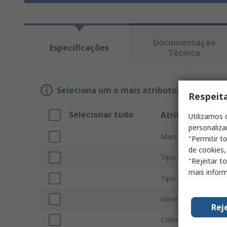
Documentação
Especificações
Técnica
Seleciona um o mais atributos para enco
Respeit
Selecionar tudo
Atributo
Utilizamos 
personaliza
Marca
"Permitir t
de cookies,
Tipo Sub
"Rejeitar t
mais inform
Tipo de producto
Género
Rej
Color