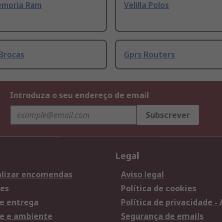
emoria Ram
Velilla Polos
Brocas
Gprs Routers
Introduza o seu endereço de email
Subscrever
Legal
lizar encomendas
Aviso legal
es
Política de cookies
e entrega
Política de privacidade -
e e ambiente
Segurança de emails