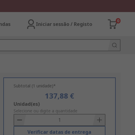
0
ndas
Iniciar sessão / Registo
Subtotal (1 unidade)*
137,88 €
Add
Unidad(es)
to
Selecione ou digite a quantidade
Basket
Verificar datas de entrega