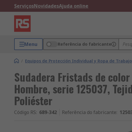
Serviços
Novidades
Ajuda online
Menu
Referência do fabricante
/
Equipos de Protección Individual y Ropa de Trabajo
Sudadera Fristads de color 
Hombre, serie 125037, Teji
Poliéster
Código RS
:
689-342
Referência do fabricante
:
1250