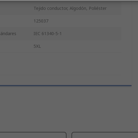
Tejido conductor, Algodón, Poliéster
125037
stándares
IEC 61340-5-1
5XL