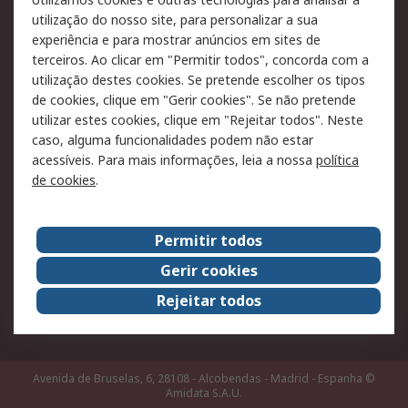
Pagamento e
utilização do nosso site, para personalizar a sua
faturação
experiência e para mostrar anúncios em sites de
terceiros. Ao clicar em "Permitir todos", concorda com a
Legal
utilização destes cookies. Se pretende escolher os tipos
de cookies, clique em "Gerir cookies". Se não pretende
Aviso legal
Política de cookies
utilizar estes cookies, clique em "Rejeitar todos". Neste
Política de privacidade
Segurança de emails
caso, alguma funcionalidades podem não estar
- Atualizada
acessíveis. Para mais informações, leia a nossa
política
de cookies
.
Condições de venda
Sobre a RS
Permitir todos
A RS no mundo
RS Group
Gerir cookies
Sobre a RS
Trabalhar na RS
Rejeitar todos
ESG
Avenida de Bruselas, 6, 28108 - Alcobendas - Madrid - Espanha
©
Amidata S.A.U.