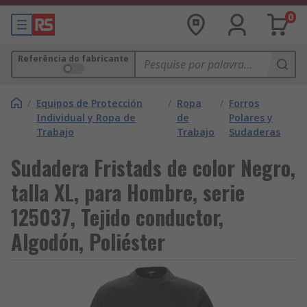
0
Referência do fabricante
/
Equipos de Protección
/
Ropa
/
Forros
Individual y Ropa de
de
Polares y
Trabajo
Trabajo
Sudaderas
Sudadera Fristads de color Negro,
talla XL, para Hombre, serie
125037, Tejido conductor,
Algodón, Poliéster