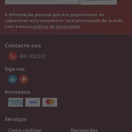
A informação pessoal que nos proporcionar ao
subscrever esta newsletter será processada de acordo
com a nossa
política de privacidade
.
Contacte-nos
800 102 037
Siga-nos
Aceitamos
Serviços
Como realizar
Devoluções