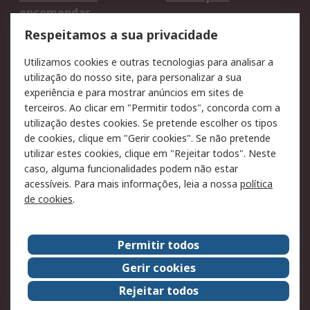
encomendas
Formas de entrega
Qualidade e ambiente
Respeitamos a sua privacidade
RS para particulares
Suporte técnico
Utilizamos cookies e outras tecnologias para analisar a
Pagamento e
utilização do nosso site, para personalizar a sua
faturação
experiência e para mostrar anúncios em sites de
terceiros. Ao clicar em "Permitir todos", concorda com a
Legal
utilização destes cookies. Se pretende escolher os tipos
de cookies, clique em "Gerir cookies". Se não pretende
Aviso legal
Política de cookies
utilizar estes cookies, clique em "Rejeitar todos". Neste
Política de privacidade
Segurança de emails
caso, alguma funcionalidades podem não estar
- Atualizada
acessíveis. Para mais informações, leia a nossa
política
de cookies
.
Condições de venda
Sobre a RS
Permitir todos
A RS no mundo
RS Group
Gerir cookies
Sobre a RS
Trabalhar na RS
Rejeitar todos
ESG