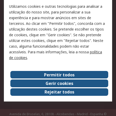
RS para particulares
Suporte técnico
Utilizamos cookies e outras tecnologias para analisar a
Pagamento e
utilização do nosso site, para personalizar a sua
faturação
experiência e para mostrar anúncios em sites de
terceiros. Ao clicar em "Permitir todos", concorda com a
Legal
utilização destes cookies. Se pretende escolher os tipos
de cookies, clique em "Gerir cookies". Se não pretende
Aviso legal
Política de cookies
utilizar estes cookies, clique em "Rejeitar todos". Neste
Política de privacidade
Segurança de emails
caso, alguma funcionalidades podem não estar
- Atualizada
acessíveis. Para mais informações, leia a nossa
política
de cookies
.
Condições de venda
Sobre a RS
Permitir todos
A RS no mundo
RS Group
Gerir cookies
Sobre a RS
Trabalhar na RS
Rejeitar todos
ESG
Avenida de Bruselas, 6, 28108 - Alcobendas - Madrid - Espanha
©