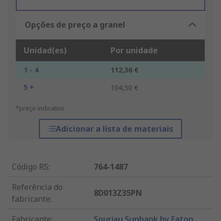
Opções de preço a granel
Unidad(es)
Por unidade
1 - 4
112,36 €
5 +
104,50 €
*preço indicativo
Adicionar a lista de materiais
Código RS
:
764-1487
Referência do
8D013Z35PN
fabricante
:
Fabricante
:
Souriau Sunbank by Eaton