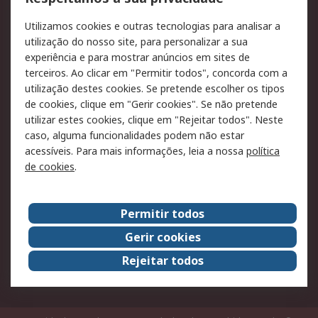
RS para particulares
Suporte técnico
Utilizamos cookies e outras tecnologias para analisar a
Pagamento e
utilização do nosso site, para personalizar a sua
faturação
experiência e para mostrar anúncios em sites de
terceiros. Ao clicar em "Permitir todos", concorda com a
Legal
utilização destes cookies. Se pretende escolher os tipos
de cookies, clique em "Gerir cookies". Se não pretende
Aviso legal
Política de cookies
utilizar estes cookies, clique em "Rejeitar todos". Neste
Política de privacidade
Segurança de emails
caso, alguma funcionalidades podem não estar
- Atualizada
acessíveis. Para mais informações, leia a nossa
política
de cookies
.
Condições de venda
Sobre a RS
Permitir todos
A RS no mundo
RS Group
Gerir cookies
Sobre a RS
Trabalhar na RS
Rejeitar todos
ESG