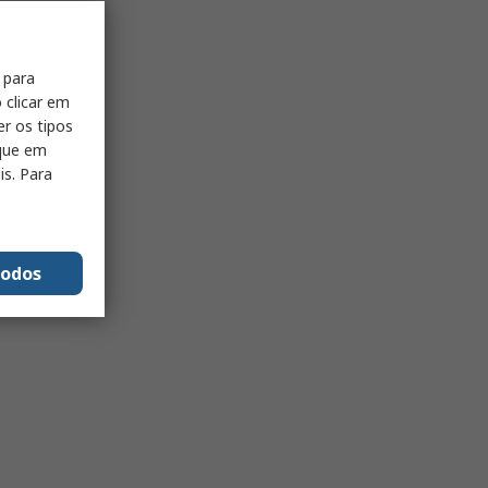
 para
 clicar em
er os tipos
ique em
is. Para
todos