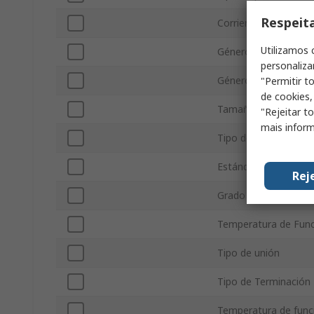
Respeit
Corriente
Utilizamos 
Género del contacto
personaliza
Género del conector
"Permitir t
de cookies,
Tamaño de la Funda
"Rejeitar t
mais inform
Tipo de montaje
Estándar Militar
Rej
Grado de protección
Temperatura de Fun
Tipo de unión
Tipo de Terminación
Temperatura de fun