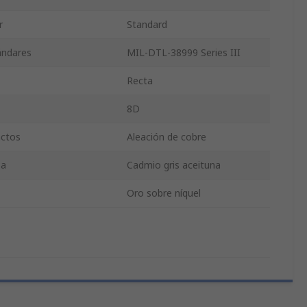
r
Standard
ándares
MIL-DTL-38999 Series III
Recta
8D
actos
Aleación de cobre
sa
Cadmio gris aceituna
Oro sobre níquel