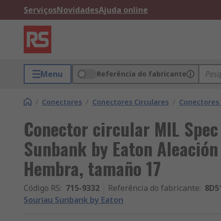
Serviços
Novidades
Ajuda online
Menu
Referência do fabricante
/
Conectores
/
Conectores Circulares
/
Conectores C
Conector circular MIL Spe
Sunbank by Eaton Aleación 
Hembra, tamaño 17
Código RS
:
715-9332
Referência do fabricante
:
8D5
Souriau Sunbank by Eaton