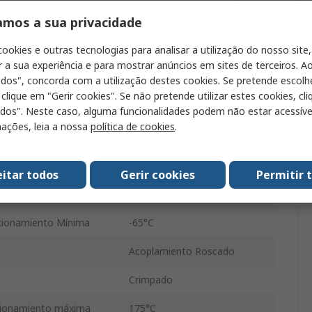
amos a sua privacidade
5A
cookies e outras tecnologias para analisar a utilização do nosso site,
Hembra
r a sua experiência e para mostrar anúncios em sites de terceiros. Ao
Macho
odos", concorda com a utilização destes cookies. Se pretende escolh
 clique em "Gerir cookies". Se não pretende utilizar estes cookies, cl
17
odos". Neste caso, alguma funcionalidades podem não estar acessíve
ações, leia a nossa
política de cookies
.
Cable
MIL-DTL-38999
eitar todos
Gerir cookies
Permitir 
 IP
IP67
cionamiento Mínima
-65°C
Acoplamiento Roscado
Crimpado
cionamiento máxima
175°C