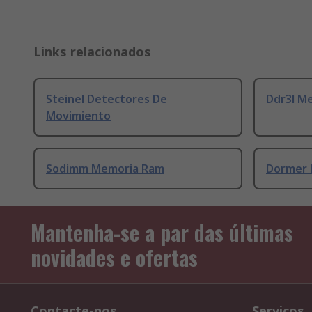
Links relacionados
Steinel Detectores De
Ddr3l M
Movimiento
Sodimm Memoria Ram
Dormer 
Mantenha-se a par das últimas
novidades e ofertas
Contacte-nos
Serviços