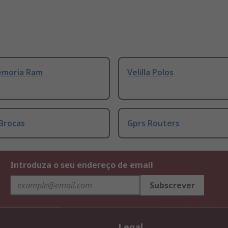
emoria Ram
Velilla Polos
Brocas
Gprs Routers
Introduza o seu endereço de email
Subscrever
Legal