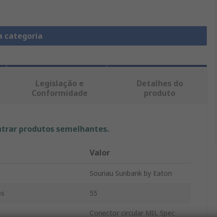
a categoria
Legislação e
Detalhes do
Conformidade
produto
ntrar produtos semelhantes.
Valor
Souriau Sunbank by Eaton
os
55
Conector circular MIL Spec