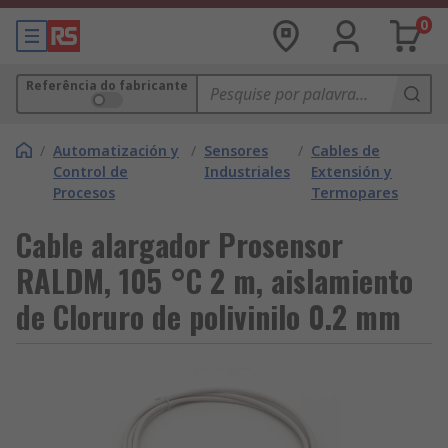
0
Referência do fabricante
/
Automatización y
/
Sensores
/
Cables de
Control de
Industriales
Extensión y
Procesos
Termopares
Cable alargador Prosensor
RALDM, 105 °C 2 m, aislamiento
de Cloruro de polivinilo 0.2 mm