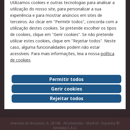
Utilizamos cookies e outras tecnologias para analisar a
Pagamento e
utilização do nosso site, para personalizar a sua
faturação
experiência e para mostrar anúncios em sites de
terceiros. Ao clicar em "Permitir todos", concorda com a
Legal
utilização destes cookies. Se pretende escolher os tipos
de cookies, clique em "Gerir cookies". Se não pretende
Aviso legal
Política de cookies
utilizar estes cookies, clique em "Rejeitar todos". Neste
Política de privacidade
Segurança de emails
caso, alguma funcionalidades podem não estar
- Atualizada
acessíveis. Para mais informações, leia a nossa
política
de cookies
.
Condições de venda
Sobre a RS
Permitir todos
A RS no mundo
RS Group
Gerir cookies
Sobre a RS
Trabalhar na RS
Rejeitar todos
ESG
Avenida de Bruselas, 6, 28108 - Alcobendas - Madrid - Espanha
©
Amidata S.A.U.