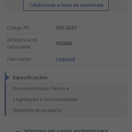
Adicionar a lista de materiais
Código RS
:
255-2227
Referência do
052063
fabricante
:
Fabricante
:
Legrand
Especificações
Documentação Técnica
Legislação e Conformidade
Detalhes do produto
Seleciona um o mais atributos para