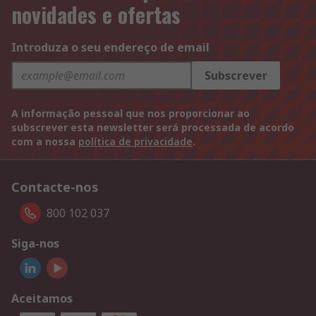
novidades e ofertas
Introduza o seu endereço de email
Subscrever
A informação pessoal que nos proporcionar ao
subscrever esta newsletter será processada de acordo
com a nossa
política de privacidade
.
Contacte-nos
800 102 037
Siga-nos
Aceitamos