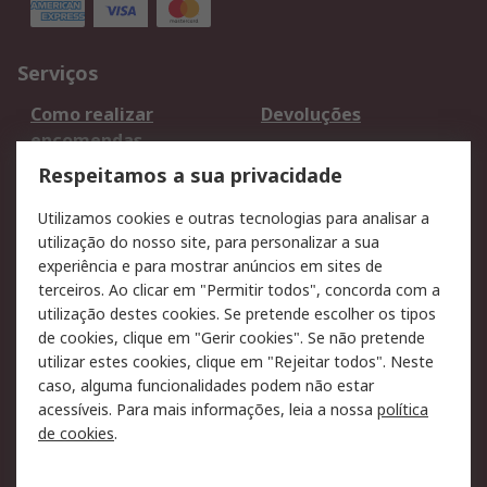
Serviços
Como realizar
Devoluções
encomendas
Formas de entrega
Qualidade e ambiente
Respeitamos a sua privacidade
RS para particulares
Suporte técnico
Utilizamos cookies e outras tecnologias para analisar a
Pagamento e
utilização do nosso site, para personalizar a sua
faturação
experiência e para mostrar anúncios em sites de
terceiros. Ao clicar em "Permitir todos", concorda com a
Legal
utilização destes cookies. Se pretende escolher os tipos
de cookies, clique em "Gerir cookies". Se não pretende
Aviso legal
Política de cookies
utilizar estes cookies, clique em "Rejeitar todos". Neste
Política de privacidade
Segurança de emails
caso, alguma funcionalidades podem não estar
- Atualizada
acessíveis. Para mais informações, leia a nossa
política
de cookies
.
Condições de venda