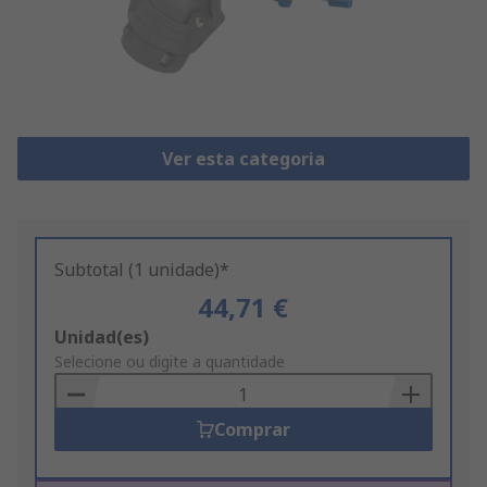
Ver esta categoria
Subtotal (1 unidade)*
44,71 €
Add
Unidad(es)
to
Selecione ou digite a quantidade
Basket
Comprar