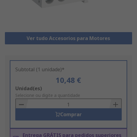
Ver tudo Accesorios para Motores
Subtotal (1 unidade)*
10,48 €
Add
Unidad(es)
to
Selecione ou digite a quantidade
Basket
Comprar
Entrega GRÁTIS para pedidos superiores