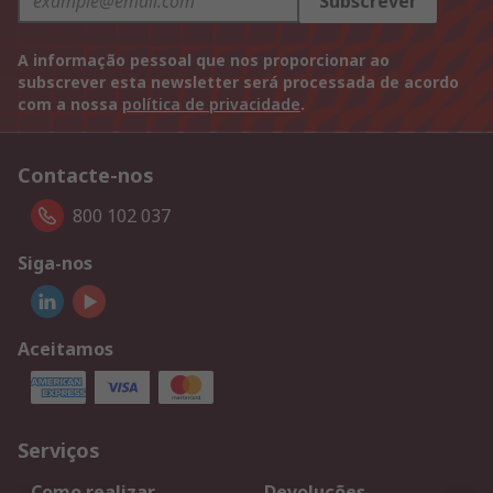
Subscrever
A informação pessoal que nos proporcionar ao
subscrever esta newsletter será processada de acordo
com a nossa
política de privacidade
.
Contacte-nos
800 102 037
Siga-nos
Aceitamos
Serviços
Como realizar
Devoluções