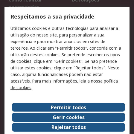
encomendas
Formas de entrega
Qualidade e ambiente
Respeitamos a sua privacidade
RS para particulares
Suporte técnico
Utilizamos cookies e outras tecnologias para analisar a
Pagamento e
utilização do nosso site, para personalizar a sua
faturação
experiência e para mostrar anúncios em sites de
terceiros. Ao clicar em "Permitir todos", concorda com a
Legal
utilização destes cookies. Se pretende escolher os tipos
de cookies, clique em "Gerir cookies". Se não pretende
Aviso legal
Política de cookies
utilizar estes cookies, clique em "Rejeitar todos". Neste
Política de privacidade
Segurança de emails
caso, alguma funcionalidades podem não estar
- Atualizada
acessíveis. Para mais informações, leia a nossa
política
de cookies
.
Condições de venda
Sobre a RS
Permitir todos
A RS no mundo
RS Group
Gerir cookies
Sobre a RS
Trabalhar na RS
Rejeitar todos
ESG