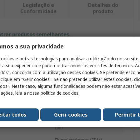
Legislação e
Detalhes do
Conformidade
produto
ntrar produtos semelhantes.
amos a sua privacidade
Valor
cookies e outras tecnologias para analisar a utilização do nosso site,
HARTING
r a sua experiência e para mostrar anúncios em sites de terceiros. Ao
odos", concorda com a utilização destes cookies. Se pretende escolh
to
Junta
 clique em "Gerir cookies". Se não pretende utilizar estes cookies, cl
odos". Neste caso, alguma funcionalidades podem não estar acessíve
rio
Junta de perfil
ações, leia a nossa
política de cookies
.
59.4 x 42.6 x 5.6 mm
eitar todos
Gerir cookies
Permitir 
Gris Plateado
Han
Fluorelastómero (FPM)