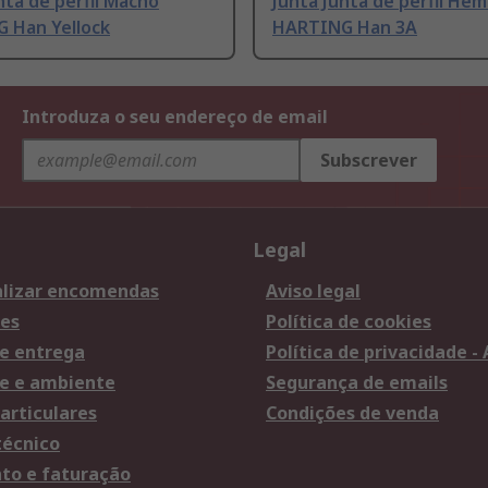
nta de perfil Macho
Junta Junta de perfil He
 Han Yellock
HARTING Han 3A
Introduza o seu endereço de email
Subscrever
Legal
lizar encomendas
Aviso legal
es
Política de cookies
e entrega
Política de privacidade -
e e ambiente
Segurança de emails
articulares
Condições de venda
técnico
o e faturação