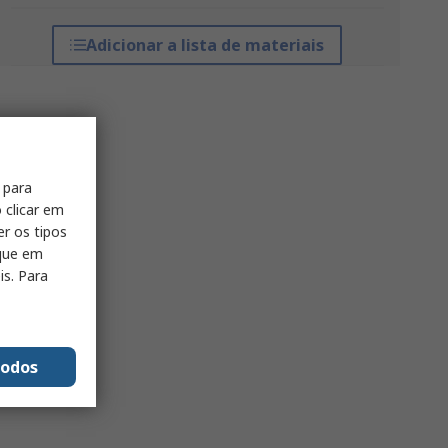
Adicionar a lista de materiais
 para
 clicar em
er os tipos
ique em
is. Para
todos