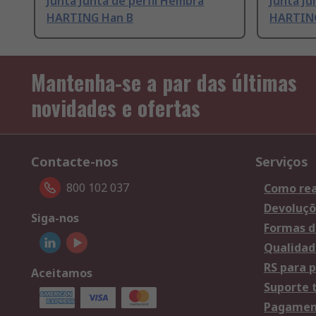
Junta Junta de perfil Hembra
Junta Ju
HARTING Han B
HARTING
Mantenha-se a par das últimas
novidades e ofertas
Contacte-nos
Serviços
800 102 037
Como rea
Devoluçõ
Siga-nos
Formas d
Qualidad
RS para p
Aceitamos
Suporte 
Pagament