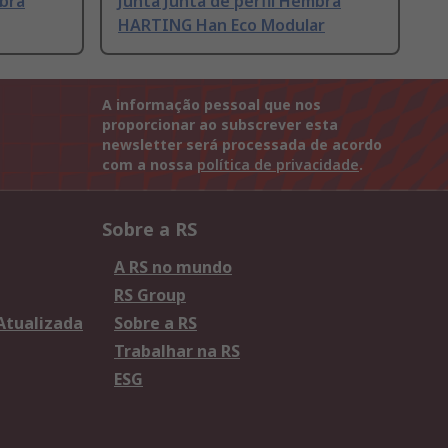
mbra
Junta Junta de perfil Hembra
HARTING Han Eco Modular
A informação pessoal que nos
proporcionar ao subscrever esta
newsletter será processada de acordo
com a nossa
política de privacidade
.
Sobre a RS
A RS no mundo
RS Group
 Atualizada
Sobre a RS
Trabalhar na RS
ESG