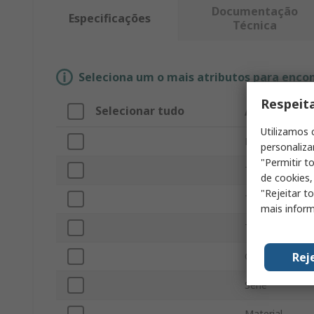
Documentação
Especificações
Técnica
Seleciona um o mais atributos para enco
Respeit
Selecionar tudo
Atributo
Utilizamos 
Marca
personaliza
"Permitir t
Tipo de produc
de cookies,
"Rejeitar t
Tipo de acceso
mais inform
Tamaño
Rej
Color
Serie
Material