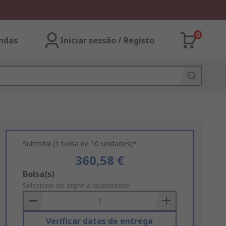
0
ndas
Iniciar sessão / Registo
Subtotal (1 bolsa de 10 unidades)*
360,58 €
Add
Bolsa(s)
to
Selecione ou digite a quantidade
Basket
Verificar datas de entrega