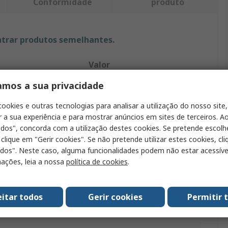
Conformidade
produto
ntrar produtos semelhantes.
Valor
amos a sua privacidade
HARTING
cookies e outras tecnologias para analisar a utilização do nosso site,
to
Junta
r a sua experiência e para mostrar anúncios em sites de terceiros. Ao
odos", concorda com a utilização destes cookies. Se pretende escolh
rio
Junta
 clique em "Gerir cookies". Se não pretende utilizar estes cookies, cl
70 x 34 x 29.3 mm
odos". Neste caso, alguma funcionalidades podem não estar acessíve
ações, leia a nossa
política de cookies
.
Negro
Han Modular
eitar todos
Gerir cookies
Permitir 
Caucho de nitrilo (NBR)