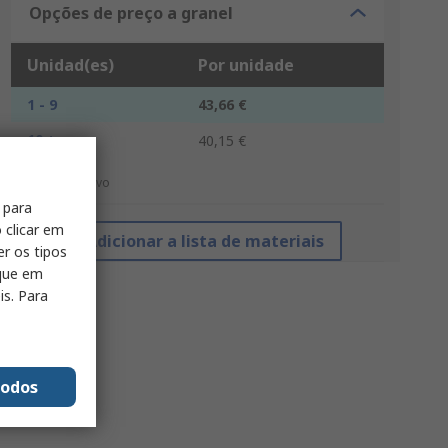
Opções de preço a granel
Unidad(es)
Por unidade
1 - 9
43,66 €
10 +
40,15 €
*preço indicativo
 para
 clicar em
Adicionar a lista de materiais
er os tipos
ique em
is. Para
todos