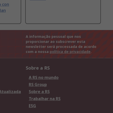
o con
Han
A informação pessoal que nos
proporcionar ao subscrever esta
newsletter será processada de acordo
com a nossa
política de privacidade
.
Sobre a RS
A RS no mundo
RS Group
 Atualizada
Sobre a RS
Trabalhar na RS
ESG