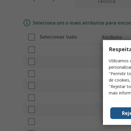
Técnica
Seleciona um o mais atributos para enco
Selecionar tudo
Atributo
Respeit
Marca
Utilizamos 
Tipo de produc
personaliza
"Permitir t
Tipo de acceso
de cookies,
Tamaño
"Rejeitar t
mais inform
Color
Serie
Rej
Material