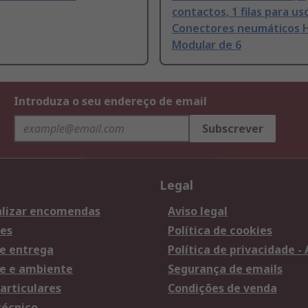
contactos, 1 filas para us
Conectores neumáticos 
Modular de 6
Introduza o seu endereço de email
Subscrever
Legal
lizar encomendas
Aviso legal
es
Política de cookies
e entrega
Política de privacidade -
e e ambiente
Segurança de emails
articulares
Condições de venda
técnico