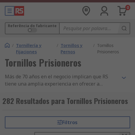
0
Referência do fabricante
/
Tornillería y
/
Tornillos y
/
Tornillos
Fijaciones
Pernos
Prisioneros
Tornillos Prisioneros
Más de 70 años en el negocio implican que RS
tiene una amplia experiencia en ofrecer a
empresas componentes imprescindibles de
Tornillos sin Cabezal. Ahora apoyamos a
282 Resultados para Tornillos Prisioneros
ingenieros de todo el mundo, distribuyendo
componentes de Tornillos sin Cabezal y otros
productos de Tornillos y Pernos a clientes en más
Filtros
de 160 países, que saben que pueden confiar en
la calidad de nuestros productos y excelente