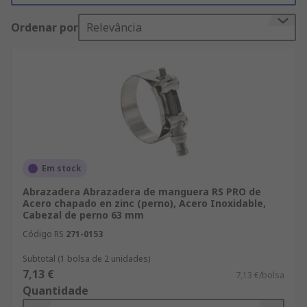
es una marca de la empresa británica, L Robinson
Ordenar por
Relevância
& Co pero se ha convertido en sinónimo de este
método de fijación.
Em stock
Abrazadera Abrazadera de manguera RS PRO de
Acero chapado en zinc (perno), Acero Inoxidable,
Cabezal de perno 63 mm
Código RS
271-0153
Subtotal (1 bolsa de 2 unidades)
7,13 €
7,13 €/bolsa
Quantidade