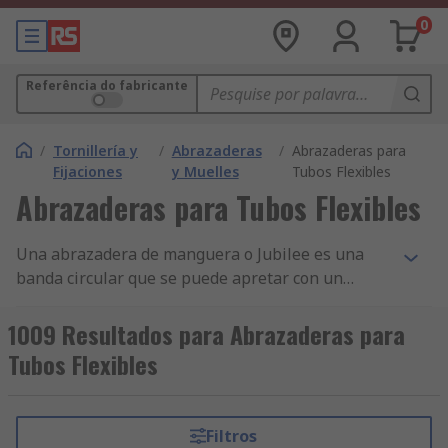
0
Referência do fabricante
/
Tornillería y
/
Abrazaderas
/
Abrazaderas para
Fijaciones
y Muelles
Tubos Flexibles
Abrazaderas para Tubos Flexibles
Una abrazadera de manguera o Jubilee es una
banda circular que se puede apretar con un
engranaje de tornillo sin fin fijado a un extremo
de la banda. Al apretar el tornillo se reduce el
1009 Resultados para Abrazaderas para
diámetro del círculo formado por la banda. Están
Tubos Flexibles
diseñadas principalmente para sujetar las
mangueras en tuberías.Originalmente fabricadas
de acero inoxidable, ya están disponibles en
Filtros
latón, acero dulce y nylon.La abrazadera Jubilee