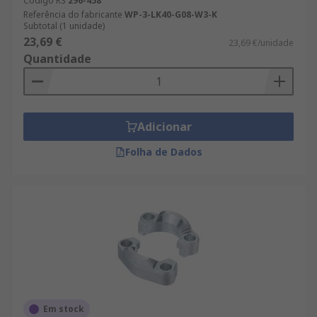
Código RS
296-458
Referência do fabricante
WP-3-LK40-G08-W3-K
Subtotal (1 unidade)
23,69 €
23,69 €/unidade
Quantidade
Adicionar
Folha de Dados
Em stock