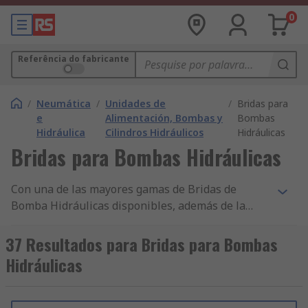
0
Referência do fabricante
/
Neumática
/
Unidades de
/
Bridas para
e
Alimentación, Bombas y
Bombas
Hidráulica
Cilindros Hidráulicos
Hidráulicas
Bridas para Bombas Hidráulicas
Con una de las mayores gamas de Bridas de
Bomba Hidráulicas disponibles, además de la
entrega en 24/48 h de miles de componentes y
accesorios de Neumática, Hidráulica y
37 Resultados para Bridas para Bombas
Transmisión de Potencia y nuestro constante
Hidráulicas
compromiso con la calidad, no resulta
sorprendente que RS cuente con clientes en más
de 160 países. ¿No consigue decidirse entre