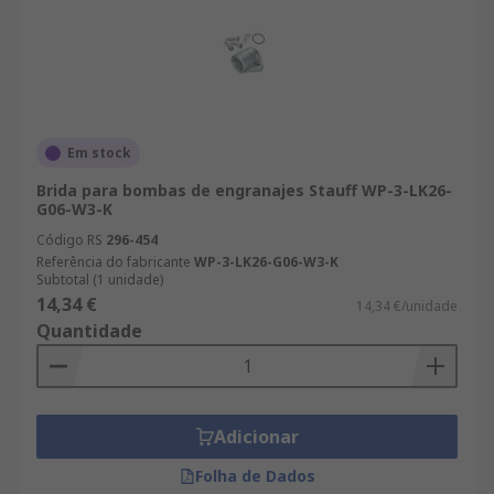
Em stock
Brida para bombas de engranajes Stauff WP-3-LK26-
G06-W3-K
Código RS
296-454
Referência do fabricante
WP-3-LK26-G06-W3-K
Subtotal (1 unidade)
14,34 €
14,34 €/unidade
Quantidade
Adicionar
Folha de Dados