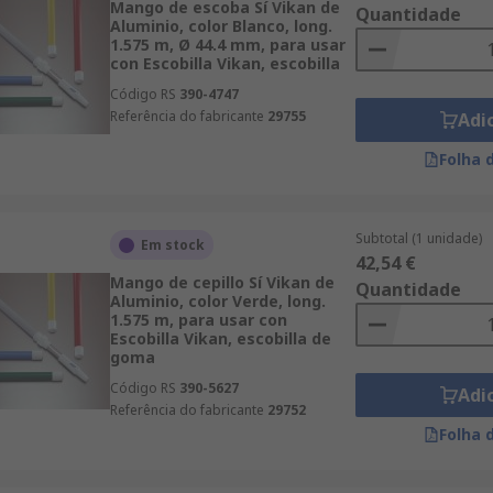
Mango de escoba Sí Vikan de
Quantidade
Aluminio, color Blanco, long.
1.575 m, Ø 44.4 mm, para usar
con Escobilla Vikan, escobilla
Código RS
390-4747
Referência do fabricante
29755
Adi
Folha 
Subtotal (1 unidade)
Em stock
42,54 €
Mango de cepillo Sí Vikan de
Quantidade
Aluminio, color Verde, long.
1.575 m, para usar con
Escobilla Vikan, escobilla de
goma
Código RS
390-5627
Adi
Referência do fabricante
29752
Folha 