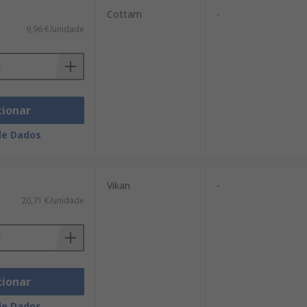
Cottam
-
9,96 €/unidade
cionar
de Dados
Vikan
-
20,71 €/unidade
cionar
de Dados