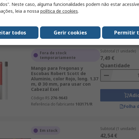
long. 1.5 m, Ø 34 mm
odos". Neste caso, alguma funcionalidades podem não estar acessíve
Código RS
188-8892
ações, leia a nossa
política de cookies
.
Referência do fabricante
29621
Adi
Folha 
eitar todos
Gerir cookies
Permitir 
Subtotal (1 unidade)
Fora de stock
7,49 €
temporariamente
Quantidade
Mango para Fregonas y
Escobas Robert Scott de
Aluminio, color Rojo, long. 1.37
m, Ø 30 mm, para usar con
Cabezal Exel
Adi
Código RS
276-9643
Referência do fabricante
103171/R
Folha 
Subtotal (1 unidade)
Em stock
42,54 €