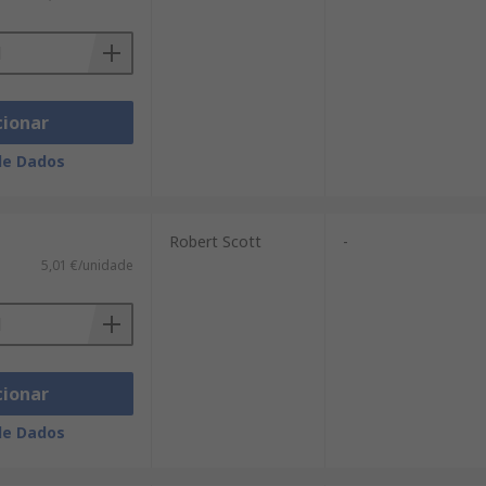
cionar
de Dados
Robert Scott
-
5,01 €/unidade
cionar
de Dados