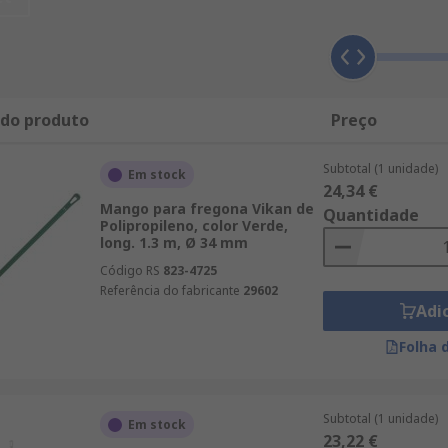
 do produto
Preço
Subtotal (1 unidade)
Em stock
24,34 €
Mango para fregona Vikan de
Quantidade
Polipropileno, color Verde,
long. 1.3 m, Ø 34 mm
Código RS
823-4725
Referência do fabricante
29602
Adi
Folha 
Subtotal (1 unidade)
Em stock
23,22 €