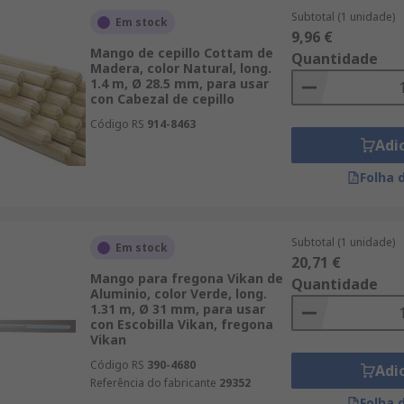
Subtotal (1 unidade)
Em stock
9,96 €
Mango de cepillo Cottam de
Quantidade
Madera, color Natural, long.
1.4 m, Ø 28.5 mm, para usar
con Cabezal de cepillo
Código RS
914-8463
Adi
Folha 
Subtotal (1 unidade)
Em stock
20,71 €
Mango para fregona Vikan de
Quantidade
Aluminio, color Verde, long.
1.31 m, Ø 31 mm, para usar
con Escobilla Vikan, fregona
Vikan
Código RS
390-4680
Adi
Referência do fabricante
29352
Folha 