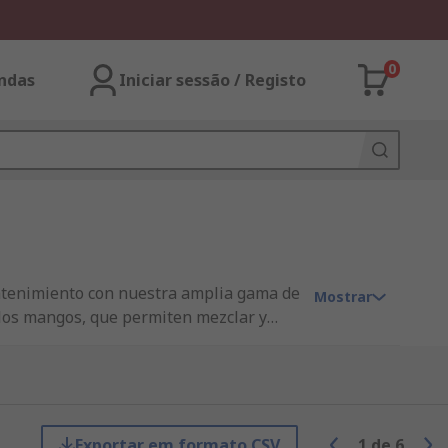
0
ndas
Iniciar sessão / Registo
antenimiento con nuestra amplia gama de
Mostrar
los mangos, que permiten mezclar y
sibles disponibles que proporcionan
rgonómico con mayor sujeción, podemos
én ofrecemos una gama de soportes de
Exportar em formato CSV
1
de
6