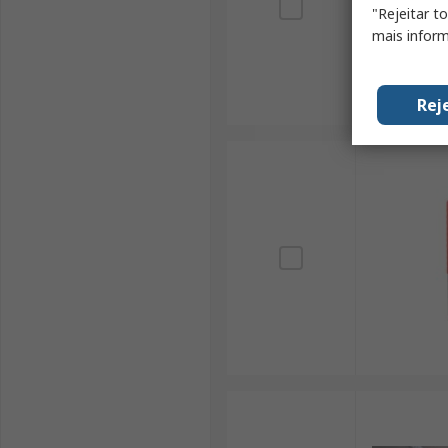
"Rejeitar t
mais inform
Rej