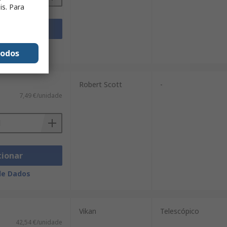
is. Para
cionar
de Dados
todos
Robert Scott
-
7,49 €/unidade
cionar
de Dados
Vikan
Telescópico
42,54 €/unidade