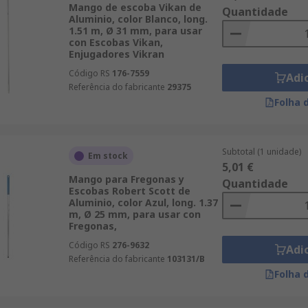
Mango de escoba Vikan de
Quantidade
Aluminio, color Blanco, long.
1.51 m, Ø 31 mm, para usar
con Escobas Vikan,
Enjugadores Vikran
Código RS
176-7559
Adi
Referência do fabricante
29375
Folha 
Subtotal (1 unidade)
Em stock
5,01 €
Mango para Fregonas y
Quantidade
Escobas Robert Scott de
Aluminio, color Azul, long. 1.37
m, Ø 25 mm, para usar con
Fregonas,
Código RS
276-9632
Adi
Referência do fabricante
103131/B
Folha 