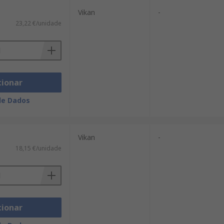
Vikan
-
23,22 €/unidade
cionar
de Dados
Vikan
-
18,15 €/unidade
cionar