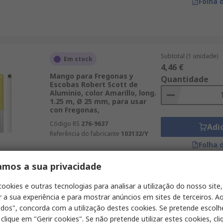
Folha 
Subtotal (1 unidade)
Em stock
4,46 €
Mango para Fregonas y
Quantidade
Escobas Robert Scott de
Aluminio, color Amarillo, long.
1.25 m, Ø 25 mm, para usar
con Fregonas,
Código RS
276-9637
Adi
Referência do fabricante
103132/Y
Folha 
amos a sua privacidade
Subtotal (1 unidade)
Em stock
cookies e outras tecnologias para analisar a utilização do nosso site,
26,98 €
r a sua experiência e para mostrar anúncios em sites de terceiros. Ao
Mango para fregona Vikan de
Quantidade
odos", concorda com a utilização destes cookies. Se pretende escolh
Polipropileno reforzado con
fibra de vidrio, color Rosa,
 clique em "Gerir cookies". Se não pretende utilizar estes cookies, cl