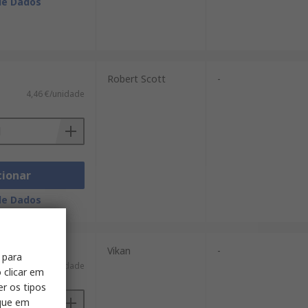
de Dados
Robert Scott
-
4,46 €/unidade
cionar
de Dados
Vikan
-
 para
26,98 €/unidade
 clicar em
er os tipos
ique em