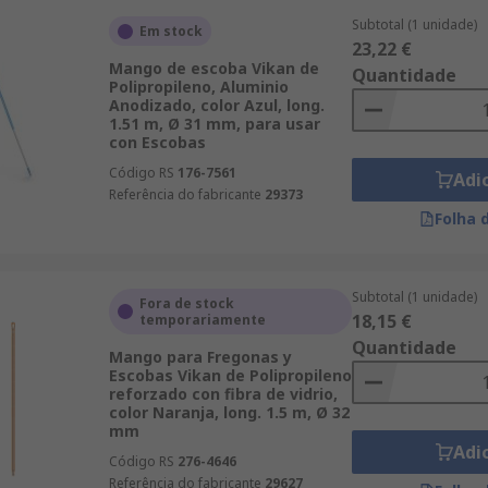
Subtotal (1 unidade)
Em stock
23,22 €
Mango de escoba Vikan de
Quantidade
Polipropileno, Aluminio
Anodizado, color Azul, long.
1.51 m, Ø 31 mm, para usar
con Escobas
Código RS
176-7561
Adi
Referência do fabricante
29373
Folha 
Subtotal (1 unidade)
Fora de stock
18,15 €
temporariamente
Quantidade
Mango para Fregonas y
Escobas Vikan de Polipropileno
reforzado con fibra de vidrio,
color Naranja, long. 1.5 m, Ø 32
mm
Adi
Código RS
276-4646
Referência do fabricante
29627