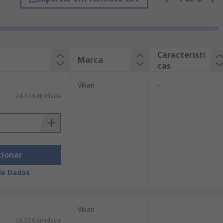
Característi
Marca
cas
Vikan
-
24,34 €/unidade
cionar
de Dados
Vikan
-
23,22 €/unidade