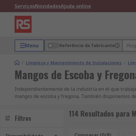
Serviços
Novidades
Ajuda online
Menu
Referência do fabricante
/
Limpieza y Mantenimiento de Instalaciones
/
Lim
Mangos de Escoba y Fregon
Independientemente de la industria en el que trabaj
mangos de escoba y fregona. También disponemos de
combinar según sea necesario, incluidos bloqueo est
versatilidad independientemente del entorno. Tanto
114 Resultados para 
Filtros
proporcionar una selección de materiales, longitude
pared que mantienen sus escobas y fregonas seguras
Comparar (0/8)
Res