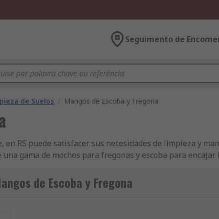
Seguimento de Encome
pieza de Suelos
/
Mangos de Escoba y Fregona
a
e, en RS puede satisfacer sus necesidades de limpieza y m
 una gama de mochos para fregonas y escoba para encajar 
ándar, roscado y de presión. Hay mangos telescópicos exten
 si se trata de un mango estándar como de un diseño más e
Mangos de Escoba y Fregona
s, anchos y colores. Para facilitar el almacenamiento tambi
.
et