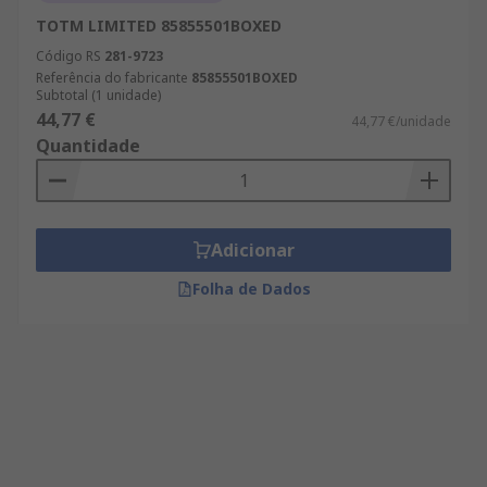
TOTM LIMITED 85855501BOXED
Código RS
281-9723
Referência do fabricante
85855501BOXED
Subtotal (1 unidade)
44,77 €
44,77 €/unidade
Quantidade
Adicionar
Folha de Dados