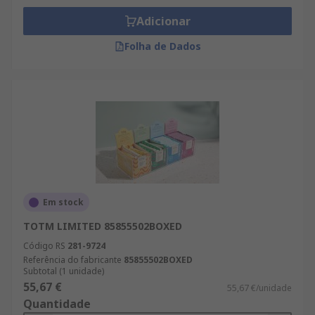
Adicionar
Folha de Dados
Em stock
TOTM LIMITED 85855502BOXED
Código RS
281-9724
Referência do fabricante
85855502BOXED
Subtotal (1 unidade)
55,67 €
55,67 €/unidade
Quantidade