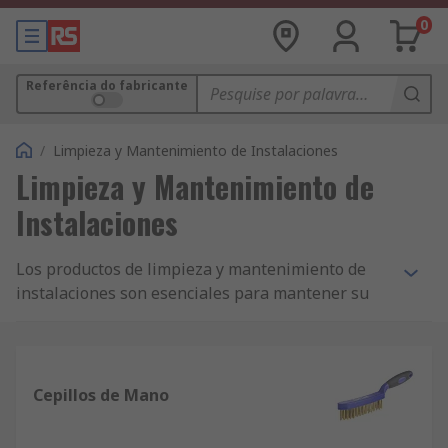
0
Referência do fabricante
/
Limpieza y Mantenimiento de Instalaciones
Limpieza y Mantenimiento de
Instalaciones
Los productos de limpieza y mantenimiento de
instalaciones son esenciales para mantener su
negocio, lugar de trabajo o entorno y equipos
según los estándares más altos. Tanto al
redecorar como durante las actividades de
mantenimiento diarias, es importante garantizar
Cepillos de Mano
un entorno limpio. Estos son algunos de los
productos y servicios de limpieza que podemos