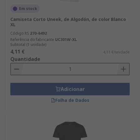
Em stock
Camiseta Corto Uneek, de Algodón, de color Blanco
XL
Código RS
270-6492
Referência do fabricante
UC301W-XL
Subtotal (1 unidade)
4,11 €
4,11 €/unidade
Quantidade
Adicionar
Folha de Dados