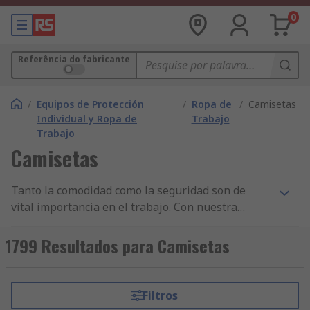
0
Referência do fabricante
/
Equipos de Protección
/
Ropa de
/
Camisetas
Individual y Ropa de
Trabajo
Trabajo
Camisetas
Tanto la comodidad como la seguridad son de
vital importancia en el trabajo. Con nuestra
selección de ropa de trabajo de alta calidad,
camisetas, polos y camisas, no necesita buscar
1799 Resultados para Camisetas
más.Disponemos de una amplia gama de ropa de
trabajo para hombres, mujeres y unisex
(camisetas, polos, camisas, blusas y prendas de
Filtros
interior) en una gran variedad de estilos y tallas