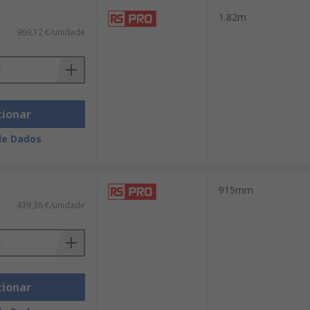
1.82m
969,12 €/unidade
cionar
de Dados
915mm
439,38 €/unidade
cionar