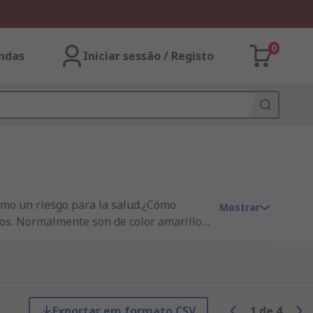
0
ndas
Iniciar sessão / Registo
omo un riesgo para la salud.¿Cómo
Mostrar
os. Normalmente son de color amarillo
s, que se pueden etiquetar libremente de
tales resistentes• Estantes ajustables y
cia ofrecidas en la puerta• Las puertas
o productos químicos de limpieza¿Dónde
Exportar em formato CSV
1
de
4