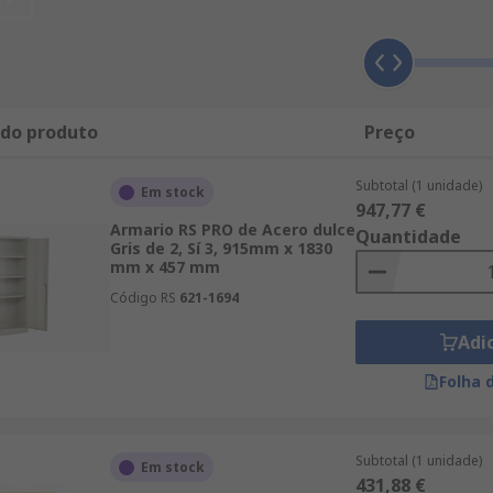
 do produto
Preço
Subtotal (1 unidade)
Em stock
947,77 €
Armario RS PRO de Acero dulce
Quantidade
Gris de 2, Sí 3, 915mm x 1830
mm x 457 mm
Código RS
621-1694
Adi
Folha 
Subtotal (1 unidade)
Em stock
431,88 €