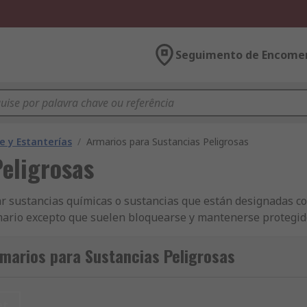
Seguimento de Encome
 y Estanterías
/
Armarios para Sustancias Peligrosas
eligrosas
r sustancias químicas o sustancias que están designadas c
mario excepto que suelen bloquearse y mantenerse protegid
otros colores. Pueden tener diferentes estanterías y puerta
 ventajas:• Armarios de altas prestaciones fabricados de me
marios para Sustancias Peligrosas
s para mayor seguridad y contención • Etiquetas de adverten
y para mayor seguridad• Almacenamiento de componentes com
tos químicos de limpieza)• Sectores industriales
et