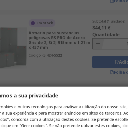
Folha 
Subtotal (1 unidade)
Em stock
844,11 €
Armario para sustancias
Quantidade
peligrosas RS PRO de Acero
Gris de 2, Sí 2, 915mm x 1.21 m
x 457 mm
Código RS
424-5522
Adi
Folha 
Subtotal (1 unidade)
amos a sua privacidade
Fora de stock
1 111,92 €
temporariamente
Quantidade
cookies e outras tecnologias para analisar a utilização do nosso site,
Armario para sustancias
r a sua experiência e para mostrar anúncios em sites de terceiros. Ao
peligrosas RS PRO de Acero
Amarillo de 2, Sí 3, 1200mm x
odos", concorda com a utilização destes cookies. Se pretende escolh
1800 mm x 460 mm
 clique em "Gerir cookies". Se não pretende utilizar estes cookies, cl