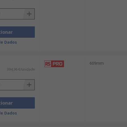
cionar
de Dados
609mm
394,96 €/unidade
cionar
de Dados