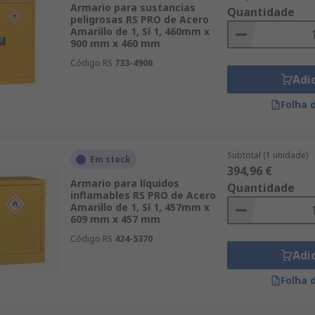
Armario para sustancias
Quantidade
peligrosas RS PRO de Acero
Amarillo de 1, Sí 1, 460mm x
900 mm x 460 mm
Código RS
733-4906
Adi
Folha 
Subtotal (1 unidade)
Em stock
394,96 €
Armario para líquidos
Quantidade
inflamables RS PRO de Acero
Amarillo de 1, Sí 1, 457mm x
609 mm x 457 mm
Código RS
424-5370
Adi
Folha 