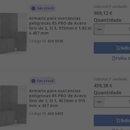
Subtotal (1 unidade)
Em stock
969,12 €
Armario para sustancias
Quantidade
peligrosas RS PRO de Acero
Gris de 2, Sí 3, 915mm x 1.82 m
x 457 mm
Código RS
424-5538
Adi
Folha 
Subtotal (1 unidade)
Em stock
439,38 €
Armario para sustancias
Quantidade
peligrosas RS PRO de Acero
Gris de 1, Sí 1, 457mm x 915
mm x 457 mm
Código RS
424-5493
Adi