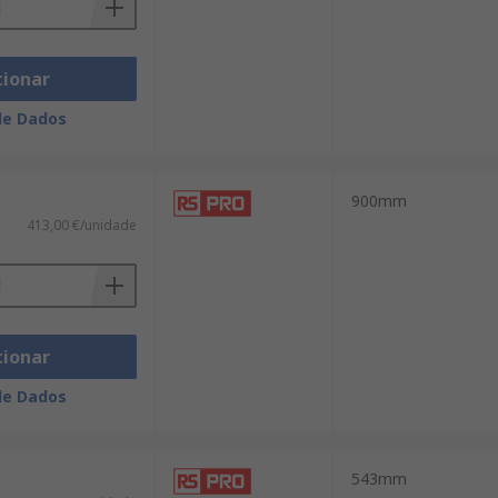
cionar
de Dados
900mm
413,00 €/unidade
cionar
de Dados
543mm