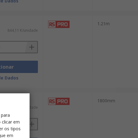
de Dados
1.21m
844,11 €/unidade
cionar
de Dados
1800mm
1 111,92 €/unidade
 para
 clicar em
er os tipos
ique em