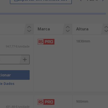
Marca
Altura
1830mm
947,77 €/unidade
cionar
de Dados
900mm
431,88 €/unidade