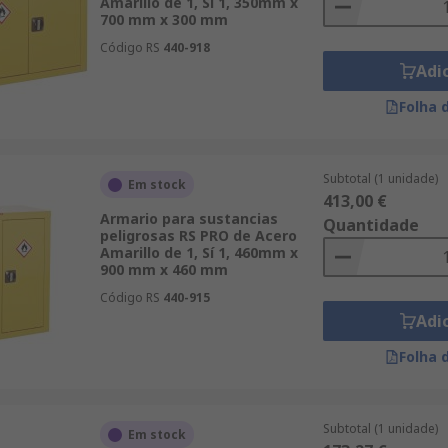
Amarillo de 1, Sí 1, 350mm x
700 mm x 300 mm
Código RS
440-918
Adi
Folha 
Subtotal (1 unidade)
Em stock
413,00 €
Armario para sustancias
Quantidade
peligrosas RS PRO de Acero
Amarillo de 1, Sí 1, 460mm x
900 mm x 460 mm
Código RS
440-915
Adi
Folha 
Subtotal (1 unidade)
Em stock