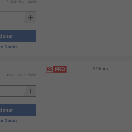
173,27 €/unidade
cionar
de Dados
915mm
658,12 €/unidade
cionar
de Dados