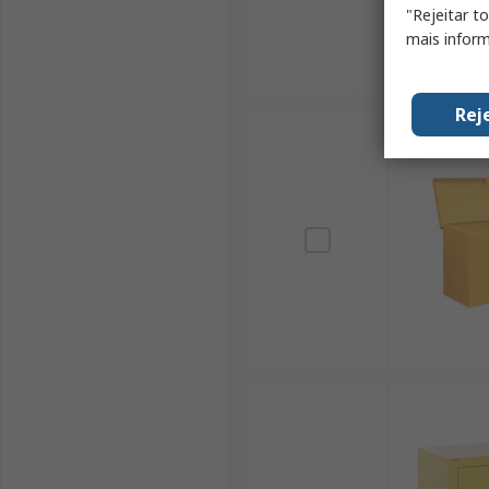
"Rejeitar t
mais inform
Rej