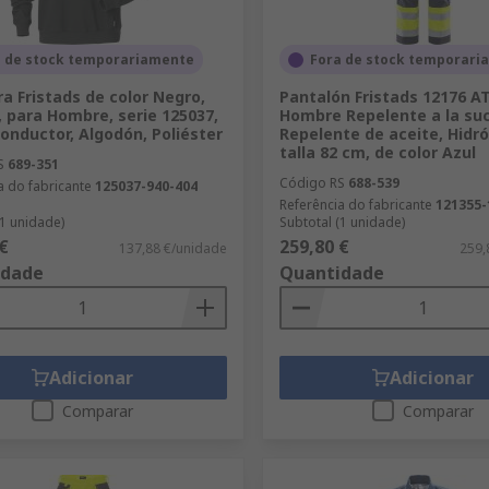
a de stock temporariamente
Fora de stock temporari
a Fristads de color Negro,
Pantalón Fristads 12176 A
S, para Hombre, serie 125037,
Hombre Repelente a la suc
conductor, Algodón, Poliéster
Repelente de aceite, Hidr
talla 82 cm, de color Azul
S
689-351
Código RS
688-539
a do fabricante
125037-940-404
Referência do fabricante
121355-
(1 unidade)
Subtotal (1 unidade)
€
259,80 €
137,88 €/unidade
259,
idade
Quantidade
Adicionar
Adicionar
Comparar
Comparar