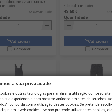
a do fabricante
301314-544-406
(1 unidade)
Subtotal (1 unidade)
48,60 €
85,80 €/unidade
48,
idade
Quantidade
Adicionar
Adicionar
Comparar
Comparar
amos a sua privacidade
cookies e outras tecnologias para analisar a utilização do nosso site,
r a sua experiência e para mostrar anúncios em sites de terceiros. Ao
a de stock temporariamente
Fora de stock temporari
odos", concorda com a utilização destes cookies. Se pretende escolh
 clique em "Gerir cookies". Se não pretende utilizar estes cookies, cl
n Fristads 2168 ATHF Hombre
Pantalón Fristads EN ISO 