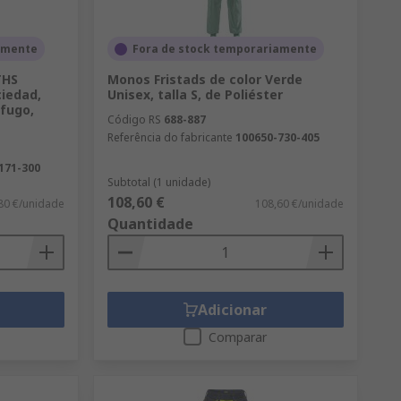
amente
Fora de stock temporariamente
THS
Monos Fristads de color Verde
iedad,
Unisex, talla S, de Poliéster
ófugo,
Código RS
688-887
Referência do fabricante
100650-730-405
171-300
Subtotal (1 unidade)
108,60 €
80 €/unidade
108,60 €/unidade
Quantidade
Adicionar
Comparar