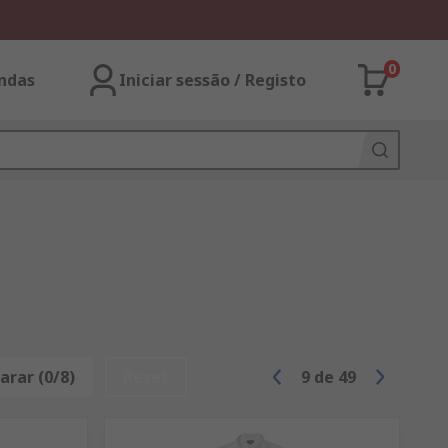
0
ndas
Iniciar sessão / Registo
rar (0/8)
Reset
9
de
49