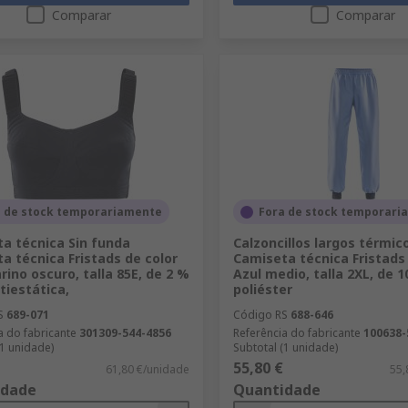
Comparar
Comparar
a de stock temporariamente
Fora de stock temporari
a técnica Sin funda
Calzoncillos largos térmic
a técnica Fristads de color
Camiseta técnica Fristads 
rino oscuro, talla 85E, de 2 %
Azul medio, talla 2XL, de 
tiestática,
poliéster
S
689-071
Código RS
688-646
a do fabricante
301309-544-4856
Referência do fabricante
100638-
(1 unidade)
Subtotal (1 unidade)
55,80 €
61,80 €/unidade
55,
idade
Quantidade