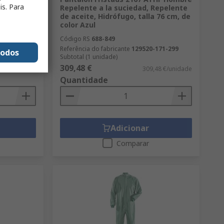
is. Para
erna 82cm
Repelente a la suciedad, Repelente
 2180 FSS
de aceite, Hidrófugo, talla 76 cm, de
color Azul
Código RS
688-849
557-128
Referência do fabricante
129520-171-299
todos
Subtotal (1 unidade)
309,48 €
88 €/unidade
309,48 €/unidade
Quantidade
Adicionar
Comparar