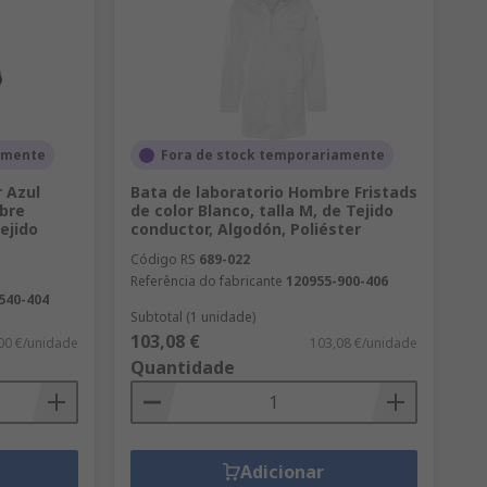
amente
Fora de stock temporariamente
r Azul
Bata de laboratorio Hombre Fristads
mbre
de color Blanco, talla M, de Tejido
ejido
conductor, Algodón, Poliéster
Código RS
689-022
Referência do fabricante
120955-900-406
540-404
Subtotal (1 unidade)
103,08 €
00 €/unidade
103,08 €/unidade
Quantidade
Adicionar