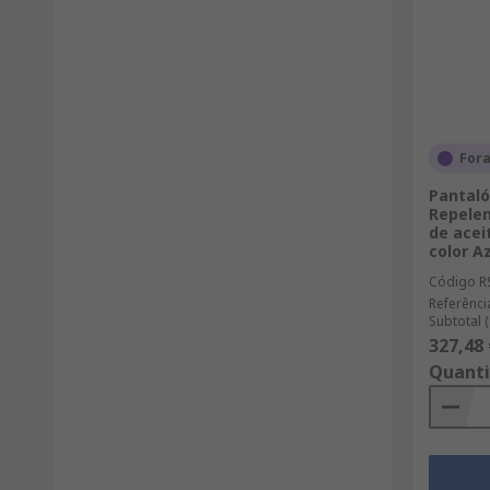
For
Pantaló
Repelen
de acei
color A
Código R
Referênci
Subtotal 
327,48 
Quant