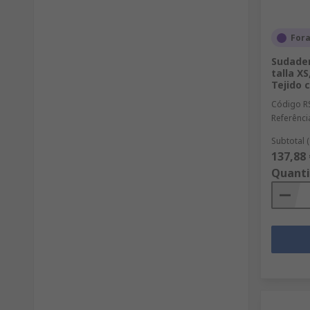
For
Sudader
talla X
Tejido 
Código R
Referênci
Subtotal 
137,88 
Quant