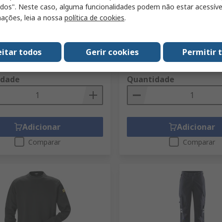
odos". Neste caso, alguma funcionalidades podem não estar acessíve
te a la suciedad, Repelente
Hombre, cintura 88 cm, pi
te, Hidrófugo, talla 90 cm, de
C50, Azul marino, Amarillo
ações, leia a nossa
política de cookies
.
zul
Código RS
688-898
S
688-974
Referência do fabricante
300488-
a do fabricante
300239-171-302
eitar todos
Gerir cookies
Permitir 
(1 unidade)
Subtotal (1 unidade)
€
269,88 €
313,08 €/unidade
269,
idade
Quantidade
Adicionar
Adicionar
Comparar
Comparar