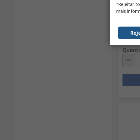
"Rejeitar t
Repelen
de acei
mais inform
color A
Código R
Referênci
Rej
Subtotal 
313,08 
Quant