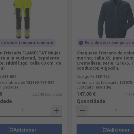
a de stock temporariamente
Fora de stock temporari
n Fristads FLAMESTAT Mujer
Chaqueta Fristads de colo
te a la suciedad, Repelente
marino, talla XS, para Ho
te, Hidrófugo, talla 69 cm, de
Cremallera, serie 121675, T
zul
conductor, Algodón,
S
688-651
Código RS
688-755
a do fabricante
122196-171-344
Referência do fabricante
121675-
(1 unidade)
Subtotal (1 unidade)
€
147,00 €
327,48 €/unidade
147,
idade
Quantidade
Adicionar
Adicionar