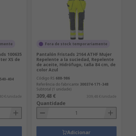
amente
Fora de stock temporariamente
ads 100635
Pantalón Fristads 2164 ATHF Mujer
ster XS de
Repelente a la suciedad, Repelente
de aceite, Hidrófugo, talla 84 cm, de
color Azul
Código RS
688-986
540-404
Referência do fabricante
300374-171-348
Subtotal (1 unidade)
309,48 €
40 €/unidade
309,48 €/unidade
Quantidade
Adicionar