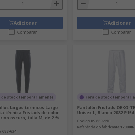
Adicionar
Adicionar
Comparar
Comparar
a de stock temporariamente
Fora de stock temporari
illos largos térmicos Largo
Pantalón Fristads OEKO-T
a técnica Fristads de color
Unisex L, Blanco 2082 P154
rino oscuro, talla M, de 2 %
Código RS
689-110
Referência do fabricante
120008-
S
688-634