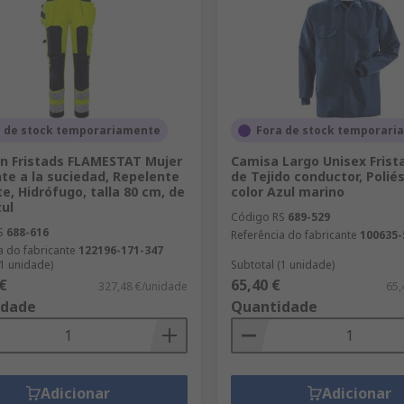
a de stock temporariamente
Fora de stock temporari
n Fristads FLAMESTAT Mujer
Camisa Largo Unisex Frist
te a la suciedad, Repelente
de Tejido conductor, Polié
te, Hidrófugo, talla 80 cm, de
color Azul marino
zul
Código RS
689-529
S
688-616
Referência do fabricante
100635-
a do fabricante
122196-171-347
(1 unidade)
Subtotal (1 unidade)
€
65,40 €
327,48 €/unidade
65,
idade
Quantidade
Adicionar
Adicionar