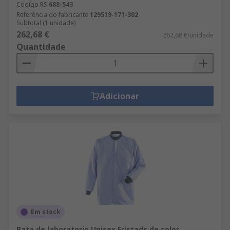
Código RS
688-543
Referência do fabricante
129519-171-302
Subtotal (1 unidade)
262,68 €
262,68 €/unidade
Quantidade
Adicionar
Em stock
Bata de laboratorio Unisex Fristads de color