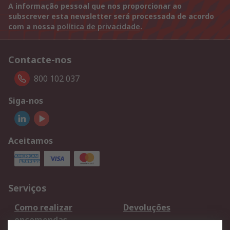
A informação pessoal que nos proporcionar ao
subscrever esta newsletter será processada de acordo
com a nossa
política de privacidade
.
Contacte-nos
800 102 037
Siga-nos
Aceitamos
Serviços
Como realizar
Devoluções
encomendas