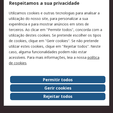
Formas de entrega
Qualidade e ambiente
Respeitamos a sua privacidade
RS para particulares
Suporte técnico
Utilizamos cookies e outras tecnologias para analisar a
Pagamento e
utilização do nosso site, para personalizar a sua
faturação
experiência e para mostrar anúncios em sites de
terceiros. Ao clicar em "Permitir todos", concorda com a
Legal
utilização destes cookies. Se pretende escolher os tipos
de cookies, clique em "Gerir cookies". Se não pretende
Aviso legal
Política de cookies
utilizar estes cookies, clique em "Rejeitar todos". Neste
Política de privacidade
Segurança de emails
caso, alguma funcionalidades podem não estar
- Atualizada
acessíveis. Para mais informações, leia a nossa
política
de cookies
.
Condições de venda
Sobre a RS
Permitir todos
A RS no mundo
RS Group
Gerir cookies
Sobre a RS
Trabalhar na RS
Rejeitar todos
ESG