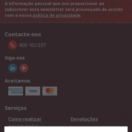
A informação pessoal que nos proporcionar ao
subscrever esta newsletter será processada de acordo
com a nossa
política de privacidade
.
Contacte-nos
800 102 037
Siga-nos
Aceitamos
Serviços
Como realizar
Devoluções
encomendas