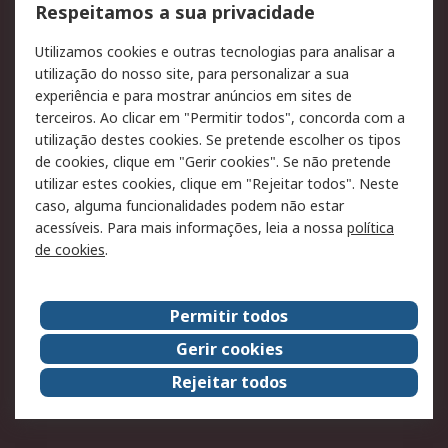
Formas de entrega
Qualidade e ambiente
Respeitamos a sua privacidade
RS para particulares
Suporte técnico
Utilizamos cookies e outras tecnologias para analisar a
Pagamento e
utilização do nosso site, para personalizar a sua
faturação
experiência e para mostrar anúncios em sites de
terceiros. Ao clicar em "Permitir todos", concorda com a
Legal
utilização destes cookies. Se pretende escolher os tipos
de cookies, clique em "Gerir cookies". Se não pretende
Aviso legal
Política de cookies
utilizar estes cookies, clique em "Rejeitar todos". Neste
Política de privacidade
Segurança de emails
caso, alguma funcionalidades podem não estar
- Atualizada
acessíveis. Para mais informações, leia a nossa
política
de cookies
.
Condições de venda
Sobre a RS
Permitir todos
A RS no mundo
RS Group
Gerir cookies
Sobre a RS
Trabalhar na RS
Rejeitar todos
ESG