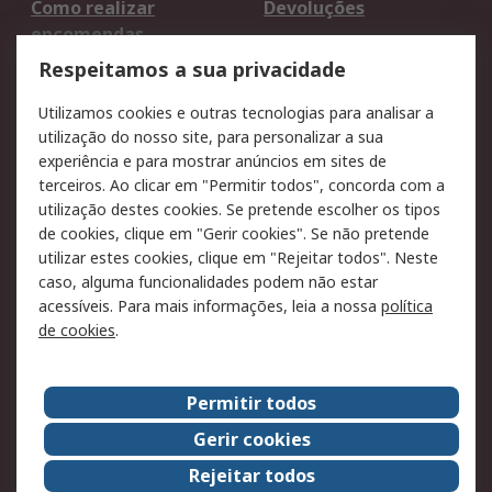
Como realizar
Devoluções
encomendas
Formas de entrega
Qualidade e ambiente
Respeitamos a sua privacidade
RS para particulares
Suporte técnico
Utilizamos cookies e outras tecnologias para analisar a
Pagamento e
utilização do nosso site, para personalizar a sua
faturação
experiência e para mostrar anúncios em sites de
terceiros. Ao clicar em "Permitir todos", concorda com a
Legal
utilização destes cookies. Se pretende escolher os tipos
de cookies, clique em "Gerir cookies". Se não pretende
Aviso legal
Política de cookies
utilizar estes cookies, clique em "Rejeitar todos". Neste
Política de privacidade
Segurança de emails
caso, alguma funcionalidades podem não estar
- Atualizada
acessíveis. Para mais informações, leia a nossa
política
de cookies
.
Condições de venda
Sobre a RS
Permitir todos
A RS no mundo
RS Group
Gerir cookies
Sobre a RS
Trabalhar na RS
Rejeitar todos