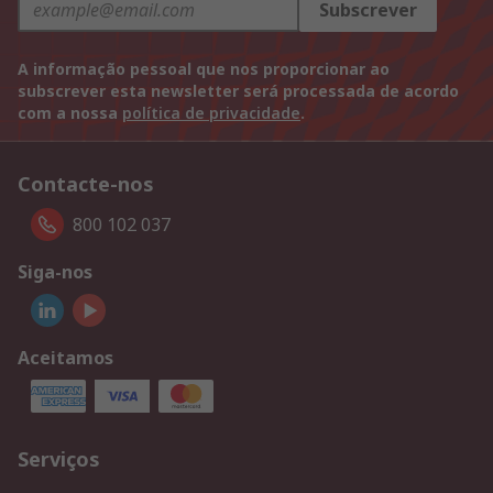
Subscrever
A informação pessoal que nos proporcionar ao
subscrever esta newsletter será processada de acordo
com a nossa
política de privacidade
.
Contacte-nos
800 102 037
Siga-nos
Aceitamos
Serviços