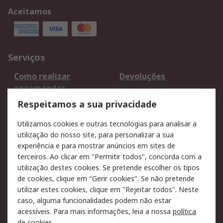
Aceitamos
Serviços
Como realizar
Devoluções
encomendas
Formas de entrega
Qualidade e ambiente
Respeitamos a sua privacidade
RS para particulares
Suporte técnico
Utilizamos cookies e outras tecnologias para analisar a
Pagamento e
utilização do nosso site, para personalizar a sua
faturação
experiência e para mostrar anúncios em sites de
terceiros. Ao clicar em "Permitir todos", concorda com a
Legal
utilização destes cookies. Se pretende escolher os tipos
de cookies, clique em "Gerir cookies". Se não pretende
Aviso legal
Política de cookies
utilizar estes cookies, clique em "Rejeitar todos". Neste
Política de privacidade
Segurança de emails
caso, alguma funcionalidades podem não estar
- Atualizada
acessíveis. Para mais informações, leia a nossa
política
de cookies
.